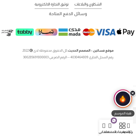
الشكاوي والبلاغات
توثيق التجارة الالكترونية
وسائل الدفع المتاحة
موقع فساتين - المصمم الحديث
كل الحقوق محفوظة لدى
2022
رقم السجل التجاري 4030464809 -- الرقم الضريبي 300285691800003
هبة الموسم
لرئيسية
التصنيفات
المفضلة
حسابي