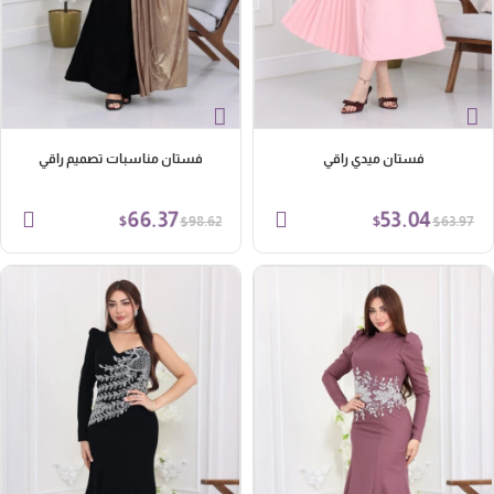
فستان ميدي راقي
فستان مناسبات تصميم راقي
66.37
53.04
$
$
$
$
98.62
63.97