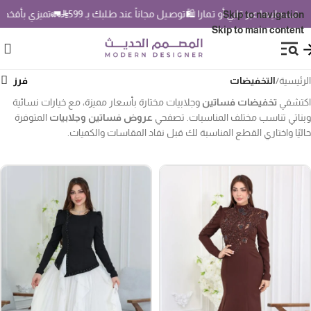
عبر تـابي أو تـمارا 🛍️
توصـيل مجاناً عند طـلبك بـ 599
🚛
تميزي بأفخم فساتين سهرة 6
Skip to navigation
Skip to main content
رئيسية
/
التخفيضات
تشفي
تخفيضات فساتين
وجلابيات مختارة بأسعار مميزة، مع خيارات نسائية
ناتي تناسب مختلف المناسبات. تصفحي
عروض فساتين وجلابيات
المتوفرة
ليًا واختاري القطع المناسبة لك قبل نفاد المقاسات والكميات.