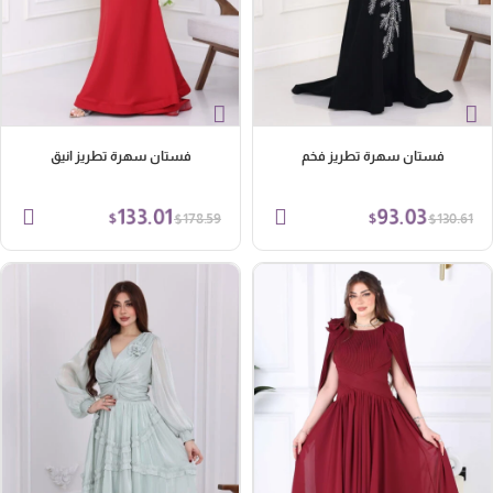
فستان سهرة تطريز فخم
فستان سهرة تطريز انيق
133.01
93.03
$
$
$
$
178.59
130.61