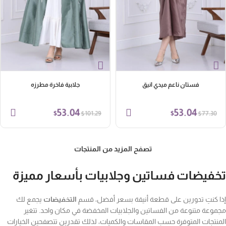
فستان ناعم ميدي انيق
جلابية فاخرة مطرزه
53.04
53.04
$
$
$
$
101.29
77.30
تصفح المزيد من المنتجات
خفيضات فساتين وجلابيات بأسعار مميزة
ا كنتِ تدورين على قطعة أنيقة بسعر أفضل، قسم
التخفيضات
يجمع لك
موعة متنوعة من الفساتين والجلابيات المخفضة في مكان واحد. تتغير
منتجات المتوفرة حسب المقاسات والكميات، لذلك تقدرين تتصفحين الخيارات