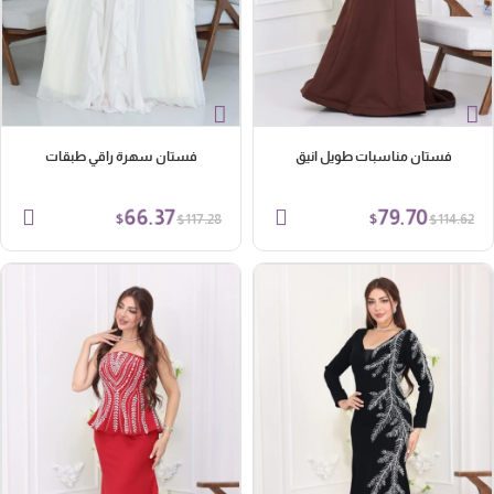
فستان مناسبات طويل انيق
فستان سهرة راقي طبقات
66.37
79.70
$
$
$
$
117.28
114.62