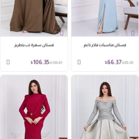
فستان مناسبات فاخر ناعم
فستان سهرة تب بتطريز
106.35
66.37
$
$
$
$
130.61
85.30