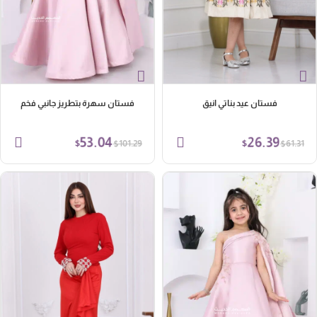
فستان عيد بناتي انيق
فستان سهرة بتطريز جانبي فخم
53.04
26.39
$
$
$
$
101.29
61.31