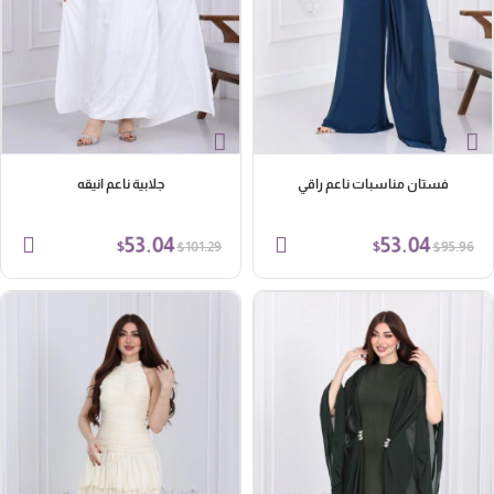
فستان مناسبات ناعم راقي
جلابية ناعم انيقه
53.04
53.04
$
$
$
$
101.29
95.96