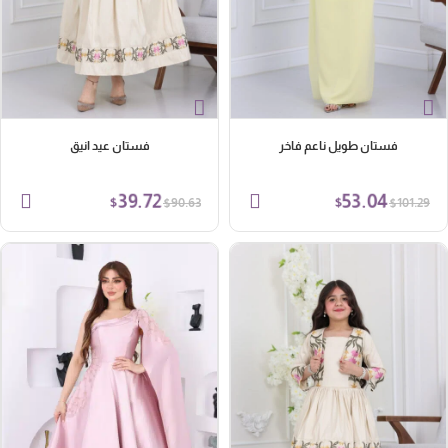
فستان طويل ناعم فاخر
فستان عيد انيق
39.72
53.04
$
$
$
$
90.63
101.29