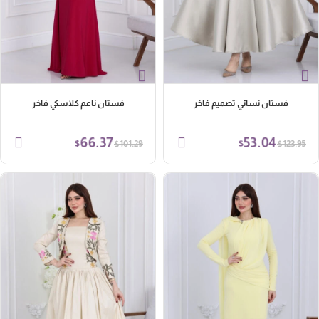
فستان نسائي تصميم فاخر
فستان ناعم كلاسكي فاخر
66.37
53.04
$
$
$
$
101.29
123.95