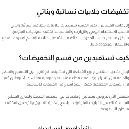
خفيضات جلابيات نسائية وبناتي
ى جانب الفساتين، يضم القسم
تخفيضات جلابيات
بتصاميم نسائية وبناتي
اسب الاستخدام اليومي والزيارات والمناسبات. تختلف الموديلات المتوفرة
كل مستمر حسب المخزون، لذلك من الأفضل متابعة القسم لمعرفة القطع
لأسعار الموجودة حاليًا.
يف تستفيدين من قسم التخفيضات؟
دئي بتحديد المقاس ونوع القطعة اللي تحتاجينها، ثم قارني بين التصميم والسعر
لخامة قبل الشراء. وإذا لقيتِ قطعة مناسبة ومتوفرة بمقاسك، لا تؤجلين كثير
ن المنتجات المخفضة ممكن تنفد أسرع من المنتجات الأساسية.
فحي الآن
عروض فساتين وجلابيات
في المصمم الحديث واختاري القطع
مناسبة لك من الخيارات المتوفرة حاليًا، مع إمكانية التسوق والتوصيل لمختلف
اطق السعودية.
دائماً جاهزون لمساعدتك