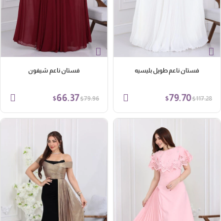
فستان ناعم طويل بليسيه
فستان ناعم شيفون
66.37
79.70
$
$
$
$
79.96
117.28