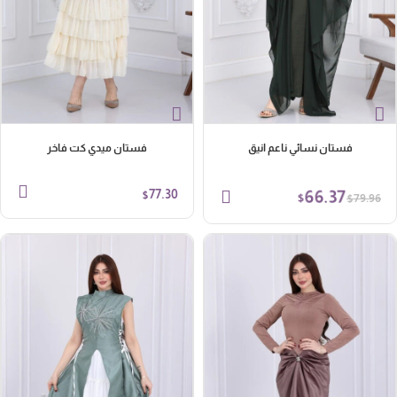
فستان نسائي ناعم انيق
فستان ميدي كت فاخر
66.37
77.30
$
$
$
79.96