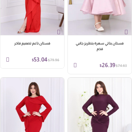
فستان بناتي سهرة بتطريز جانبي
فستان ناعم تصميم فاخر
فخم
53.04
$
$
79.96
26.39
$
$
74.63