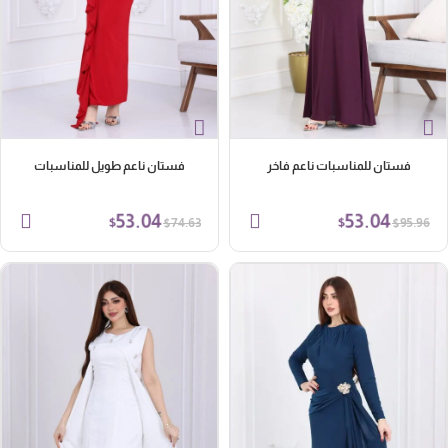
فستان للمناسبات ناعم فاخر
فستان ناعم طويل للمناسبات
53.04
53.04
$
$
$
$
74.63
95.96