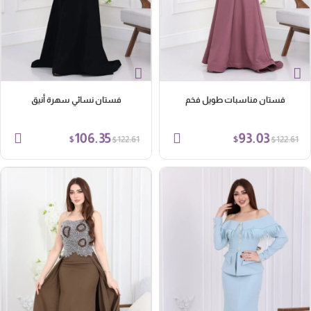
فستان مناسبات طويل فخم
فستان نسائي سهرة أنيق
106.35
93.03
$
$
$
$
122.61
122.61