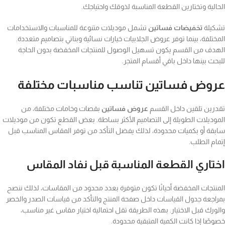
حالية وتختارين القطعة المناسبة لذوقك واحتياجك.
كيلة
تخفيضات فساتين
تشمل موديلات متنوعة للمناسبات والاستخدامات
مختلفة، بينما توفر عروض الجلابيات خيارات نسائية وبناتي بتصاميم متعددة.
هدف من القسم يكون تسهيل الوصول للمنتجات المخفضة بدون الحاجة
بحث بينها داخل باقي أقسام المتجر.
روض فساتين تناسب مناسبات مختلفة
درين تلقين داخل القسم
عروض فساتين
بقصات وخامات مختلفة، من
موديلات الطويلة إلى التصاميم الأكثر بساطة. بعض القطع تكون من موديلات
بقة أو بكميات محدودة، لذلك يفضل التأكد من توفر المقاس المناسب قبل
مام الطلب.
ختاري القطعة المناسبة قبل نفاد المقاس
منتجات المخفضة أحيانًا تكون متوفرة بعدد محدود من المقاسات، لذلك ننصح
راجعة جدول القياسات داخل صفحة المنتج والتأكد من قياسات الصدر والخصر
لورك قبل الاختيار. بهذه الطريقة تقل احتمالية اختيار مقاس غير مناسب،
وصًا إذا كانت الكمية المتبقية محدودة.