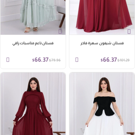
فستان شيفون سهرة فاخر
فستان ناعم مناسبات راقي
66.37
66.37
$
$
$
$
79.96
101.29