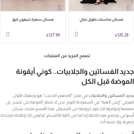
فستان مناسبات طويل ملكي
فستان سهرة شيفون انيق
127.94
125.28
$
$
تصفح المزيد من المنتجات
ديد الفساتين والجلابيات.. كوني أيقونة
لموضة قبل الكل
يد الفساتين والجلابيات
في متجر "المصمم الحديث" هو وجهتك الأولى
عرفي "إيش الهبة" في السعودية اليوم. نحن لا ننتظر الموضة حتى تنتشر، بل
نعها ونوفرها لكِ فور خروجها من المشغل. هذا القسم متجدد بشكل
بوعي، ونجمع فيه خلاصة إبداعنا من كافة الأقسام، لنضمن لكِ إطلالة متجددة،
رية، ولا تشبه أحد.