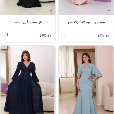
فستان سهرة كلاسيك فاخر
فستان سهرة أنيق للمناسبات
105.29
117.28
$
$