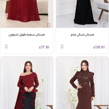
فستان نسائي فخم
فستان سهرة طويل شيفون
77.30
130.61
$
$