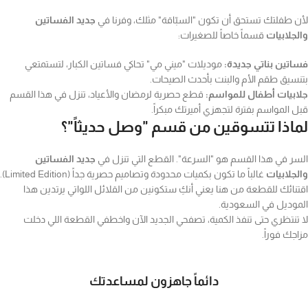
ن طفلتك تستحق أن تكون "السبّاقة" مثلك، وفرنا في
جديد الفساتين
لجلابيات
قسماً خاصاً للصغيرات:
اتين بناتي جديدة:
موديلات "ميني مي" تحاكي فساتين الكبار، لتستمتعي
نسيق طقم الأم والبنت بأحدث الصيحات.
ابيات أطفال للمواسم:
قطع حصرية لرمضان والأعياد، تنزل في هذا القسم
ل المواسم بفترة لتجهزي أميرتك مبكراً.
ماذا تتسوقين من قسم "وصل حديثاً"؟
سر في هذا القسم هو "السرعة". القطع التي تنزل في
جديد الفساتين
لجلابيات
غالباً ما تكون بكميات محدودة وتصاميم حصرية جداً (Limited Edition).
تنائك للقطعة من هنا يعني أنكِ ستكونين من القلائل اللواتي يرتدين هذا
موديل في السعودية.
 تنتظري حتى تنفذ الكمية، تصفحي الجديد الآن واخطفي القطعة اللي دخلت
اجك فوراً.
دائماً جاهزون لمساعدتك