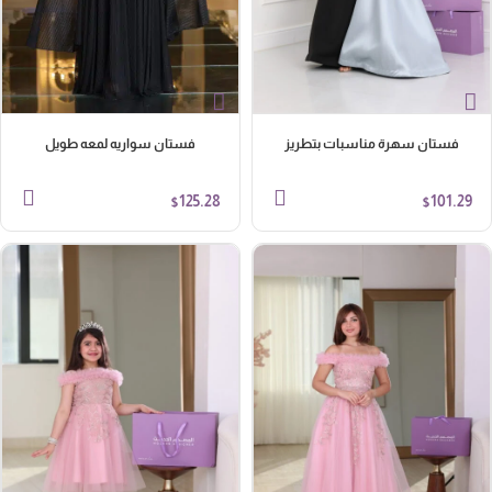
فستان سهرة مناسبات بتطريز
فستان سواريه لمعه طويل
125.28
101.29
$
$