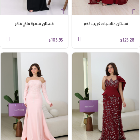
فستان مناسبات كريب فخم
فستان سهرة ملكي فاخر
103.95
125.28
$
$