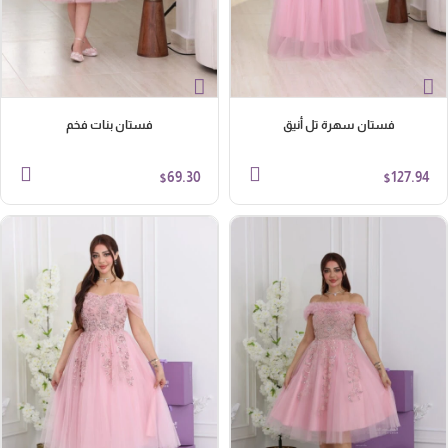
فستان سهرة تل أنيق
فستان بنات فخم
69.30
127.94
$
$