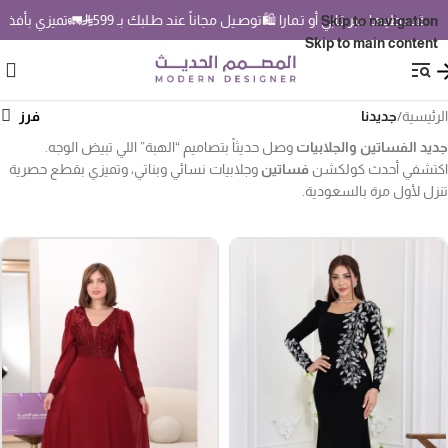
 عبر تـابي أو تـمارا 🛍️
توصـيل مجاناً عند طـلبك بـ 599
🚛
تميزي بأفخم فساتين سهرة 6
Skip to navigation
Skip to main content
رئيسية
/
جديدنا
يد الفساتين والجلابيات
وصل حديثاً بتصاميم “الهبة” اللي تبيض الوجه.
تشفي أحدث كولكشن
فساتين
وجلابيات نسائي وبناتي، وتميزي بقطع حصرية
زل لأول مرة بالسعودية.