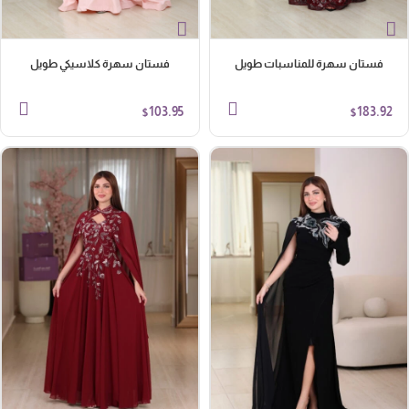
فستان سهرة للمناسبات طويل
فستان سهرة كلاسيكي طويل
103.95
183.92
$
$