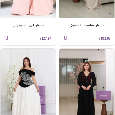
فستان مناسبات كلاسيكي
فستان انيق بتصميم راقي
127.94
103.95
$
$