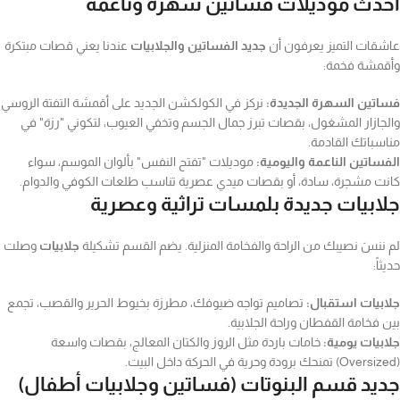
حدث موديلات فساتين سهرة وناعمة
شقات التميز يعرفون أن
جديد الفساتين والجلابيات
عندنا يعني قصات مبتكرة
قمشة فخمة:
اتين السهرة الجديدة:
نركز في الكولكشن الجديد على أقمشة التفتة الروسي
لجازار المشغول، بقصات تبرز جمال الجسم وتخفي العيوب، لتكوني "رزة" في
اسباتك القادمة.
فساتين الناعمة واليومية:
موديلات "تفتح النفس" بألوان الموسم، سواء
نت مشجرة، سادة، أو بقصات ميدي عصرية تناسب طلعات الكوفي والدوام.
لابيات جديدة بلمسات تراثية وعصرية
 ننسَ نصيبك من الراحة والفخامة المنزلية. يضم القسم تشكيلة
جلابيات
وصلت
ثاً:
ابيات استقبال:
تصاميم تواجه ضيوفك، مطرزة بخيوط الحرير والقصب، تجمع
ن فخامة القفطان وراحة الجلابية.
ابيات يومية:
خامات باردة مثل الروز والكتان المعالج، بقصات واسعة
ديد قسم البنوتات (فساتين وجلابيات أطفال)