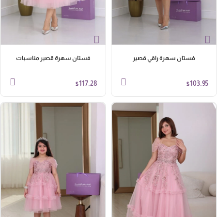
فستان سهرة راقي قصير
فستان سهرة قصير مناسبات
117.28
103.95
$
$