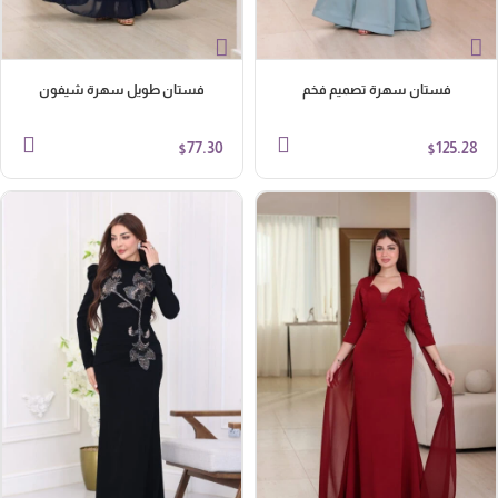
فستان سهرة تصميم فخم
فستان طويل سهرة شيفون
77.30
125.28
$
$