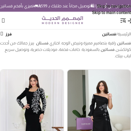
بي أو تـمارا 🛍️
توصـيل مجاناً عند طـلبك بـ 599
🚛
تميزي بأفخم فساتين سهرة 2026 💃
Skip to navigation
Skip to main content
الرئيسية
/
فساتين
فساتين
راقية بتصاميم مميزة وتبيض الوجه. اختاري
فستان
يبرز جمالك من أحدث
كولكشن
فساتين
بالسعودية. خامات فخمة، موديلات حصرية، وتوصيل سريع
لباب بيتك.