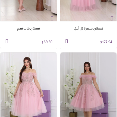
فستان سهرة تل أنيق
فستان بنات فخم
69.30
127.94
$
$