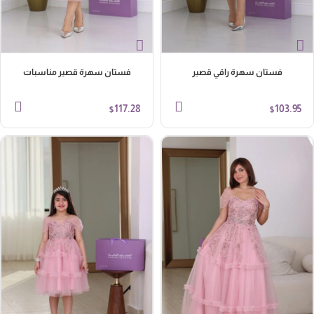
فستان سهرة راقي قصير
فستان سهرة قصير مناسبات
117.28
103.95
$
$