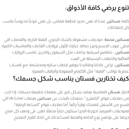
تنوع يرضي كافة الأذواق:
كلمة
فساتين
عندنا لا تعني مجرد قطعة قماش، بل تعني تنوعاً مدروساً يناسب
كل احتياجاتك:
فساتين فخمة:
موديلات مشغولة بالشك اليدوي، التفتة البارزة، والقصات التي
تخفي عيوب الجسم وتبرز جماله. خيارك الأول لزواجات القاعات والمناسبات الكبيرة.
فساتين :
تصاميم انسيابية بخامات مثل الشيفون والحرير، تناسب الزوارات
العائلية والحفلات البسيطة في البيت.
فساتين:
نراعي عاداتنا وتقاليدنا بتوفير قصات ساترة ومحتشمة، مع لمسات
عصرية تواكب "الهبة" مثل الأكمام المنفوخة والياقات المميزة.
كيف تختارين فستان يناسب شكل جسمك؟
اختيار
فستان
المناسبة يعتمد بشكل كبير على فهمك لطبيعة جسمك. إذا كنتِ
من صاحبات قوام "الكمثرى"، ننصحك بالبحث عن
فساتين
بقصات (A-Line) التي
تتسع من الأسفل لتمنحك توازناً رائعاً. أما صاحبات قوام "الساعة الرملية"،
فموديلات الميرميد (حورية البحر) ستكون خياراً مذهلاً لهن. في وصف كل منتج،
حرصنا على توضيح نوع الخامة والقصة لمساعدتك في اتخاذ القرار الصحيح.