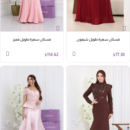
فستان سهرة طويل شيفون
فستان سهرة طويل مميز
114.62
77.30
$
$