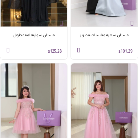
فستان سهرة مناسبات بتطريز
فستان سواريه لمعه طويل
125.28
101.29
$
$