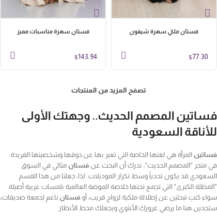
فستان ملكي سهرة شيفون
فستان سهرة مناسبات مميز
143.94
77.30
$
$
تصفح المزيد من المنتجات
فساتين المصمم الحديث.. وجهتك الأولى
للأناقة السعودية
فساتين
المرأة هي لغتها الخاصة التي تعبر بها عن ذوقها وشخصيتها الفريدة.
في متجر "المصمم الحديث"، ندرك أن البحث عن
فستان
مثالي في السوق
السعودي قد يكون تحدياً وسط تكرار الموديلات. لذا، جعلنا من هذا القسم
"المظلة الكبرى" التي تجمع تحتها خلاصة الموضة العالمية بلمسات عربية أصيلة.
سواء كنتِ تبحثين عن إطلالة ملكية لزواج قريب، أو
فستان
ناعم لجمعة صديقات،
ستجدين هنا ما يرضي غرورك الأنثوي ويجعلك محط الأنظار.