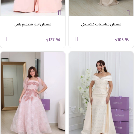
فستان مناسبات كلاسيكي
فستان انيق بتصميم راقي
127.94
103.95
$
$