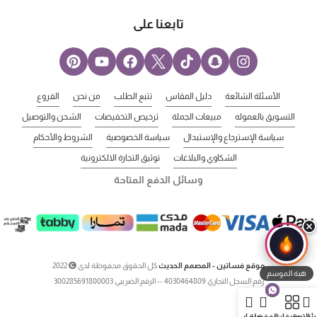
تابعنا على
الأسئلة الشائعة
دليل المقاس
تتبع الطلب
من نحن
الفروع
التسويق بالعموله
مبيعات الجملة
ترخيص التخفيضات
الشحن والتوصيل
سياسة الإسترجاع والإستبدال
سياسة الخصوصية
الشروط والأحكام
الشكاوي والبلاغات
توثيق التجارة الالكترونية
وسائل الدفع المتاحة
موقع فساتين - المصمم الحديث
كل الحقوق محفوظة لدى
2022
هبة الموسم
رقم السجل التجاري 4030464809 -- الرقم الضريبي 300285691800003
لرئيسية
التصنيفات
المفضلة
حسابي