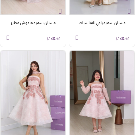
فستان سهرة راقي للمناسبات
فستان سهرة منفوش مطرز
138.61
138.61
$
$