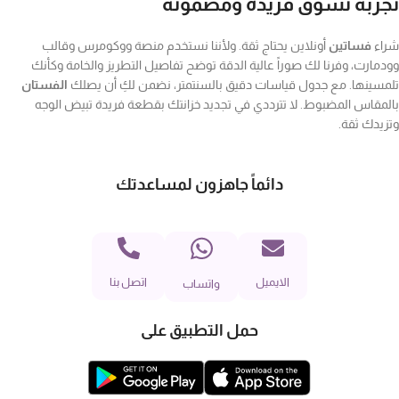
تجربة تسوق فريدة ومضمونة
شراء
فساتين
أونلاين يحتاج ثقة. ولأننا نستخدم منصة ووكومرس وقالب
وودمارت، وفرنا لك صوراً عالية الدقة توضح تفاصيل التطريز والخامة وكأنك
تلمسينها. مع جدول قياسات دقيق بالسنتمتر، نضمن لكِ أن يصلك
الفستان
بالمقاس المضبوط. لا تترددي في تجديد خزانتك بقطعة فريدة تبيض الوجه
وتزيدك ثقة.
دائماً جاهزون لمساعدتك
الايميل
اتصل بنا
واتساب
حمل التطبيق على