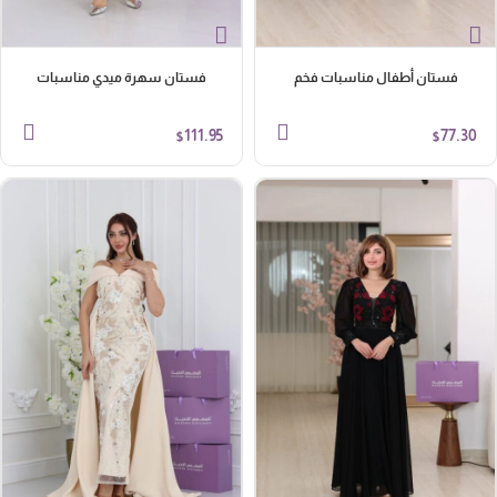
فستان أطفال مناسبات فخم
فستان سهرة ميدي مناسبات
111.95
77.30
$
$