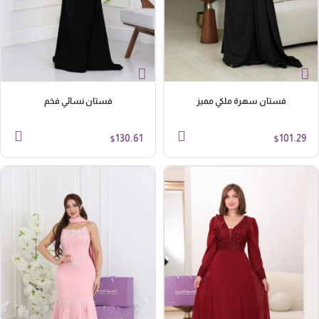
فستان سهرة ملكي مميز
فستان نسائي فخم
130.61
101.29
$
$