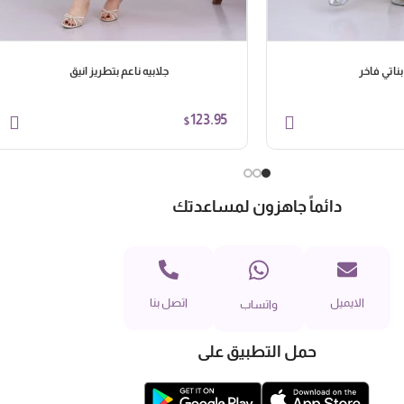
بناتي فاخر
جلابيه ناعم بتطريز انيق
123.95
$
دائماً جاهزون لمساعدتك
الايميل
اتصل بنا
واتساب
حمل التطبيق على