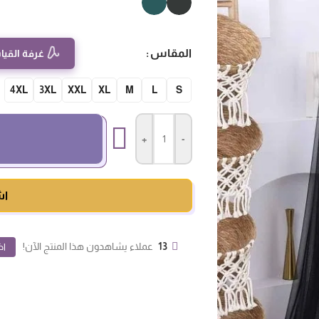
المقاس
غرفة القيا
4XL
3XL
XXL
XL
M
L
S
+
-
اش
13
عملاء يشاهدون هذا المنتج الآن!
اض