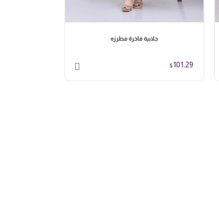
جلابية فاخرة مطرزه
جلا
58.64
101.29
$
$