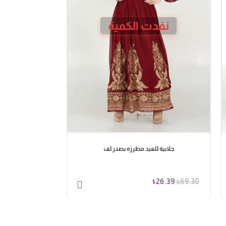
نفدت الكمية
جلابية للعيد مطرزه بصدر لف
26.39
69.30
$
$