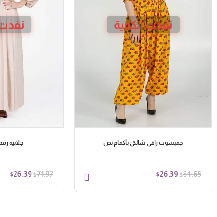
نفدت الكمية
نفدت 
جمبسوت راقي شالكي بأكمام نص
جلابية رم
26.39
26.39
71.97
34.65
$
$
$
$