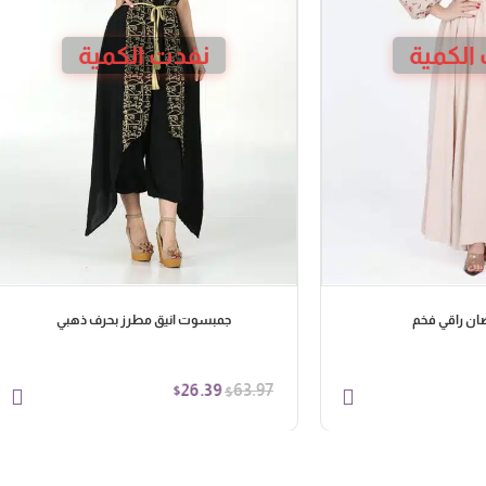
الكمية
نفدت الكمية
ضان راقي فخم
جمبسوت انيق مطرز بحرف ذهبي
26.39
63.97
$
$