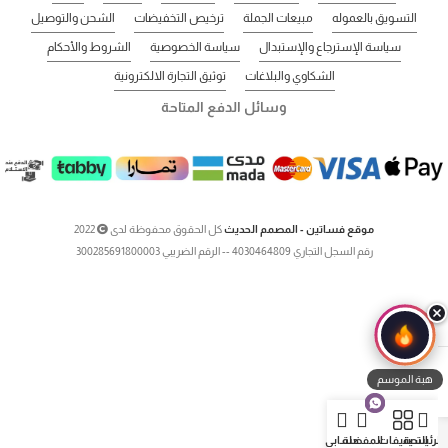
التسويق بالعموله
مبيعات الجملة
ترخيص التخفيضات
الشحن والتوصيل
سياسة الإسترجاع والإستبدال
سياسة الخصوصية
الشروط والأحكام
الشكاوي والبلاغات
توثيق التجارة الالكترونية
وسائل الدفع المتاحة
موقع فساتين - المصمم الحديث
كل الحقوق محفوظة لدى
2022
رقم السجل التجاري 4030464809 -- الرقم الضريبي 300285691800003
هبة الموسم
لرئيسية
التصنيفات
المفضلة
حسابي