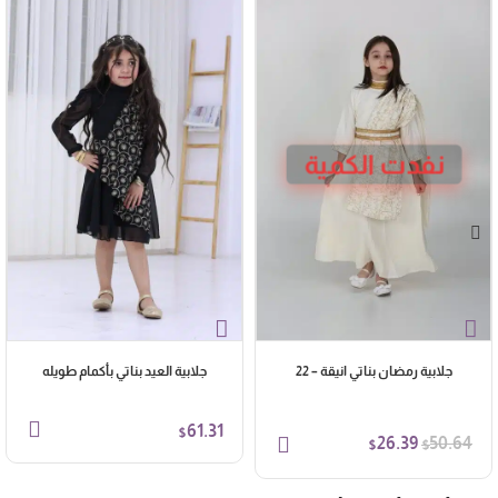
نفدت الكمية
جلابية رمضان بناتي انيقة – 22
جلابية العيد بناتي بأكمام طويله
61.31
$
26.39
50.64
$
$