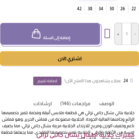
42
38
34
30
26
22
+
-
إضافة إلى السلة
اشتري الان
24
عملاء يشاهدون هذا المنتج الآن!
اضافة تقييم
الوصف
مراجعات (146)
ارشادات
جلابية بناتي بشال جانبي تراثي هي قطعة ملابس أنيقة وفخمة تتميز بتصميمها
الرائع وخامتها العالية الجودة. الجلابية مصنوعة من قماش الحرير، وهو قماش
ناعم وخفيف الوزن ومريح للارتداء. الجلابية مزينة بشال جانبي تراثي، مما يضيف
لمسة من الأناقة والرقي. الجلابية تتميز بتصميمها التقليدي، مما يجعلها قطعة
مميزات جلابية أطفال بشال جانبي تراثي
ملابس مميزة تعكس التراث العربي.