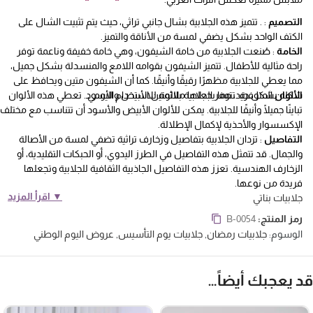
التصميم
: . تتميز هذه الجلابية بشال جانبي تراثي، حيث يتم تثبيت الشال على
الكتف الواحد بشكل يضفي لمسة من الأناقة والتميز.
الخامة
: صُنعت الجلابية من خامة الشيفون، وهي خامة خفيفة وناعمة توفر
راحة مثالية للأطفال. تتميز الشيفون بقوامه اللامع والمنسدلة بشكل جميل،
مما يعطي للجلابية مظهرًا رقيقًا وأنيقًا. كما أن الشيفون متين ويحافظ على
الألوان
شكله بشكل جيد، مما يجعلها ملائمة للاستخدام اليومي.
المتوفرة: تتوفر الجلابية باللونين الأبيض والأسود. تعطي هذه الألوان
تباينًا جميلًا وأنيقًا للجلابية. يمكن للألوان الأبيض والأسود أن تتناسب مع مختلف
الإكسسوار والأحذية لإكمال الإطلالة.
التفاصيل
: تزدان الجلابية بتفاصيل وزخارف تراثية تضفي لمسة من الأصالة
والجمال. قد تتمثل هذه التفاصيل في الطرز اليدوي، أو الحبكات التقليدية، أو
الزخارف الهندسية. تعزز هذه التفاصيل الجاذبية الثقافية للجلابية وتجعلها
فريدة من نوعها.
▼ اقرأ المزيد
جلابيات بناتي
رمز المنتج:
B-0054
الوسوم:
جلابيات رمضان
,
جلابيات يوم التأسيس
,
عروض اليوم الوطني
د يعجبك أيضاً…