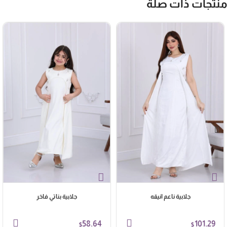
نتجات ذات صلة
جلابية ناعم انيقه
جلابية بناتي فاخر
58.64
101.29
$
$