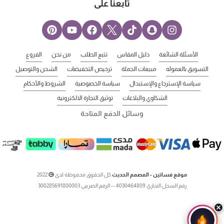
تابعنا على
الأسئلة الشائعة
دليل المقاس
تتبع الطلب
من نحن
الفروع
التسويق بالعموله
مبيعات الجملة
ترخيص التخفيضات
الشحن والتوصيل
سياسة الإسترجاع والإستبدال
سياسة الخصوصية
الشروط والأحكام
الشكاوي والبلاغات
توثيق التجارة الالكترونية
وسائل الدفع المتاحة
موقع فساتين - المصمم الحديث
كل الحقوق محفوظة لدى
2022
رقم السجل التجاري 4030464809 -- الرقم الضريبي 300285691800003