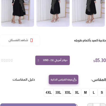
ابية العيد بأكمام طويله
شاهد الفستان
85.
دولار أمريكي ($) - USD
$
مقاس
دليل المقاسات
غرفة القياس الذكية
4XL
3XL
XXL
XL
M
L
S