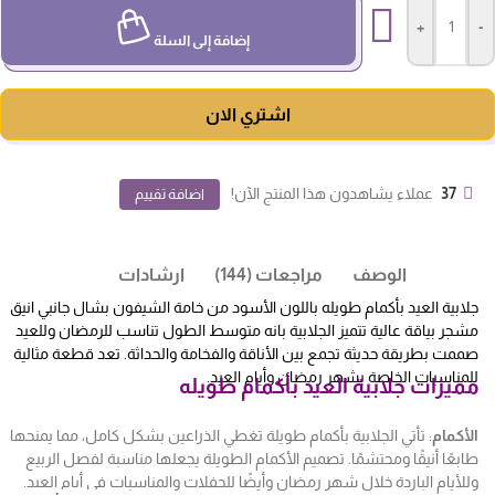
+
-
إضافة إلى السلة
اشتري الان
37
عملاء يشاهدون هذا المنتج الآن!
اضافة تقييم
الوصف
مراجعات (144)
ارشادات
جلابية العيد بأكمام طويله باللون الأسود من خامة الشيفون بشال جانبي انيق
مشجر بياقة عالية تتميز الجلابية بانه متوسط الطول تناسب للرمضان وللعيد
صممت بطريقة حديثة تجمع بين الأناقة والفخامة والحداثة. تعد قطعة مثالية
للمناسبات الخاصة بشهر رمضان وأيام العيد.
مميزات جلابية العيد بأكمام طويله
الأكمام
: تأتي الجلابية بأكمام طويلة تغطي الذراعين بشكل كامل، مما يمنحها
طابعًا أنيقًا ومحتشمًا. تصميم الأكمام الطويلة يجعلها مناسبة لفصل الربيع
وللأيام الباردة خلال شهر رمضان وأيضًا للحفلات والمناسبات في أيام العيد.