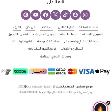
تابعنا على
الأسئلة الشائعة
دليل المقاس
تتبع الطلب
من نحن
الفروع
التسويق بالعموله
مبيعات الجملة
ترخيص التخفيضات
الشحن والتوصيل
سياسة الإسترجاع والإستبدال
سياسة الخصوصية
الشروط والأحكام
الشكاوي والبلاغات
توثيق التجارة الالكترونية
وسائل الدفع المتاحة
موقع فساتين - المصمم الحديث
كل الحقوق محفوظة لدى
2022
رقم السجل التجاري 4030464809 -- الرقم الضريبي 300285691800003