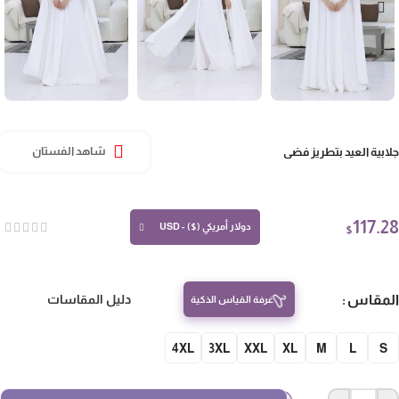
ابية العيد بتطريز فضي
شاهد الفستان
117.
دولار أمريكي ($) - USD
$
مقاس
دليل المقاسات
غرفة القياس الذكية
4XL
3XL
XXL
XL
M
L
S