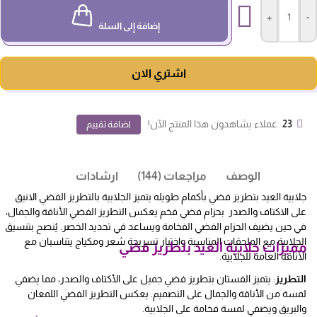
+
-
إضافة إلى السلة
اشتري الان
23
عملاء يشاهدون هذا المنتج الآن!
اضافة تقييم
الوصف
مراجعات (144)
ارشادات
جلابية العيد بتطريز فضي بأكمام طويله يتميز الجلابية بالتطريز الفضي الانيق
على الاكتاف والصدر بحزام فضي فخم يعكس التطريز الفضي الأناقة والجمال،
في حين يضيف الحزام الفضي الفخامة ويساعد في تحديد الخصر. يُنصح بتنسيق
الجلابية مع الملحقات المناسبة واختيار تسريحة شعر ومكياج يتناسبان مع
مميزات جلابية العيد بتطريز فضي
الأناقة العامة للجلابية.
التطريز
: يتميز الفستان بتطريز فضي جميل على الأكتاف والصدر، مما يضفي
لمسة من الأناقة والجمال على التصميم. يعكس التطريز الفضي اللمعان
والبريق ويضفي لمسة فخامة على الجلابية.