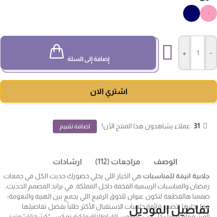
+
-
إضافة إلى السلة
اشتري الان
31
عملاء يشاهدون هذا المنتج الآن!
اضافة تقييم
الوصف
مراجعات (112)
ارشادات
جلابية انيقة للمناسبات
هي الخيار اللي يخلي حضورك حديث الكل في جمعات
رمضان والمناسبات الرسمية الفخمة داخل المملكة. في براند المصمم الحديث،
صممنا هالقطعة لتكون عنوان للذوق الرفيع اللي يجمع بين الهيبة والنعومة؛
مما يخليها تتصدر قائمة جلابيات الاستقبال الأكثر طلباً بفضل تفاصيلها
تفاصيل الموديل
المشغولة يدوياً بكل حب، لتضمن لكِ إطلالة ملكية تعكس “كشختك” وتبرز