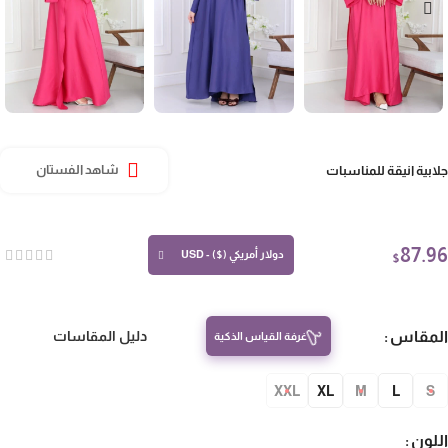
ابية انيقة للمناسبات
شاهد الفستان
87.
دولار أمريكي ($) - USD
$
مقاس
دليل المقاسات
غرفة القياس الذكية
XXL
XL
M
L
S
لون