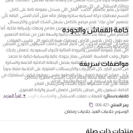
جمالك الاستثنائي في كل محفل.
الموديل يتميز بتصميم “الكيب” الملكي اللي ينسدل بنعومة تامة على كامل
الجسم ليعطيكِ حركة انسيابية ساحرة ووقار ماله مثيل أثناء المشي. الياقة تأتي
بتصميم “هاي نيك” فخم مرصع بالكامل بشغل الشك اليدوي والكريستال
اللامع اللي يغنيكِ تماماً عن المجوهرات ويبرز ملامح وجهك بإشراقة ملكية. أما
خامة القماش والجودة
الأكمام فهي تحفة بحد ذاتها بفتحات جانبية واسعة تعزز من فخامة التصميم،
مع طول كامل يلامس الأرض ليعطيكِ هيبة الحضور اللي تناسب الغبقات
حرصنا في المصمم الحديث على اختيار أفضل خامات الشيفون الكوري المبطن
الرمضانية والسهرات الكبرى.
اللي تمتاز بنعومة الملمس والبرودة المثالية لأجواء السعودية، لضمان راحتك
طوال وقت المناسبة. القماش يمتاز بجودة عالية وانسيابية خيالية ما تتجعد
مواصفات سريعة
بسهولة، مع ضمان عدم الشفافية بفضل البطانة الداخلية الناعمة والساترة
من الحرير البارد. كل التطريزات والكريستالات المنثورة على الجلابية مثبتة يدوياً
بأعلى معايير الحرفية لضمان بقاء القطعة بنفس رونقها، ليكون استثمارك في
المنتج: جلابية غبقة فخمة بنظام الكيب (البشت) مطرزة بالكامل.
هالجلابية هو استثمار في الجودة والجمال الدائم.
الياقة: هاي نيك مشغولة يدوياً بالشك والكريستال الفاخر.
الخامة: شيفون راقي مبطن بالكامل لضمان الستر والراحة القصوى.
▼ اقرأ المزيد
جلابيات نسائي
المناسبة: مثالية للغبقات، حفلات الاستقبال، والمناسبات الرسمية الراقية.
رمز المنتج:
006-421
الوسوم:
جلابيات العيد
,
جلابيات رمضان
نتجات ذات صلة