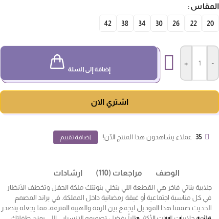
مقاس
42
38
34
30
26
22
20
+
-
إضافة إلى السلة
اشتري الان
35
عملاء يشاهدون هذا المنتج الآن!
اضافة تقييم
الوصف
مراجعات (110)
ارشادات
جلابية بناتي فاخر هي القطعة اللي بتخلي بنوتتك ملكة الحفل وتخطف الأنظار
في كل مناسبة اجتماعية أو غبقة رمضانية داخل المملكة. في براند المصمم
الحديث صممنا هذا الموديل ليجمع بين الرقة والهيبة المترفة، مما يجعله يتصدر
قائمة جلابيات البنات الأكثر طلباً بفضل تصميمه الانسيابي اللي يمنح طفلتك