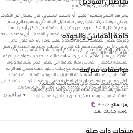
تفاصيل الموديل
إطلالة ملكية تعكس ذوقك الرفيع.
يتميز هذا المنتج بتصميم “الكيب” أو المشلح الانسيابي الذي ينسدل من الأكتاف
ليعطي بنوتتك حركة ملكية ووقار ماله مثيل. الياقة تأتي بتصميم دائري فخم
مرصع بشغل الشك اليدوي بخرز وتطريزات دقيقة على شكل أزهار ناعمة
ممتدة على الصدر بأسلوب فني يبرز جمال التصميم. الموديل يأتي بقصة واسعة
خامة القماش والجودة
ومريحة تضمن لطفلتك سهولة الحركة واللعب بوقار تام، مع طول كامل
يلامس الأرض ليناسب سهراتك الكبرى والغبقات الرمضانية الفخمة اللي نعتز
حرصنا في المصمم الحديث على استخدام أجود خامات “الشيفون” جورجيت
بها في تقاليدنا السعودية.
الفاخرة التي تمتاز بملمس حريري وانسيابية خيالية لا تتجعد بسهولة مع الحركة
المستمرة للأطفال. القماش يمتاز بكثافته التي تضمن عدم الشفافية وتوفر
مواصفات سريعة
لطفلتك الستر والأناقة المحتشمة، مع بطانة داخلية ناعمة تضمن لها الراحة
التامة طوال وقت المناسبة. كافة التطريزات اليدوية والتقفيلات تم تنفيذها
بأعلى معايير الحرفية لضمان بقاء القطعة بنفس رونقها، ليكون استثمارك في
نوع المنتج: جلابيه سهرة بناتي بتصميم الكيب (المشلح).
هذه الجلابية هو استثمار في الجودة والجمال الدائم اللي يليق ببنوتتك.
التصميم: ياقة مطرزة بالشك اليدوي مع أكمام كيب انسيابية.
▼ اقرأ المزيد
الخامة: شيفون جورجيت فاخر مبطن بالكامل لضمان الراحة والستر.
المناسبة: مثالية للغبقات الرمضانية، الأعياد، وموديلات “أم وبنت”
رمز المنتج:
B0570
المتطابقة.
جلابيات بناتي
الوسم:
جلابيات العيد
نتجات ذات صلة