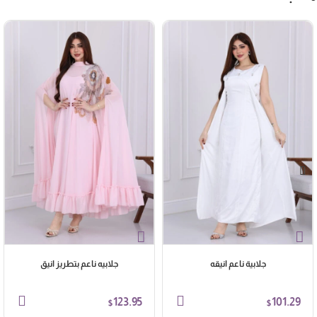
جلابية ناعم انيقه
جلابيه ناعم بتطريز انيق
123.95
101.29
$
$