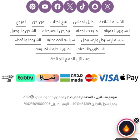
الأسئلة الشائعة
دليل المقاس
تتبع الطلب
من نحن
الفروع
التسويق بالعموله
مبيعات الجملة
ترخيص التخفيضات
الشحن والتوصيل
سياسة الإسترجاع والإستبدال
سياسة الخصوصية
الشروط والأحكام
الشكاوي والبلاغات
توثيق التجارة الالكترونية
وسائل الدفع المتاحة
موقع فساتين - المصمم الحديث
كل الحقوق محفوظة لدى
2022
رقم السجل التجاري 4030464809 -- الرقم الضريبي 300285691800003