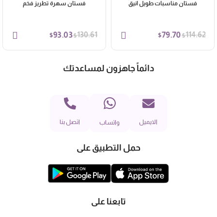
فستان مناسبات طويل انيق
فستان سهرة تطريز فخم
93.03
79.70
130.61
114.62
$
$
$
$
دائماً جاهزون لمساعدتك
الايميل
اتصل بنا
واتساب
حمل التطبيق على
تابعنا على