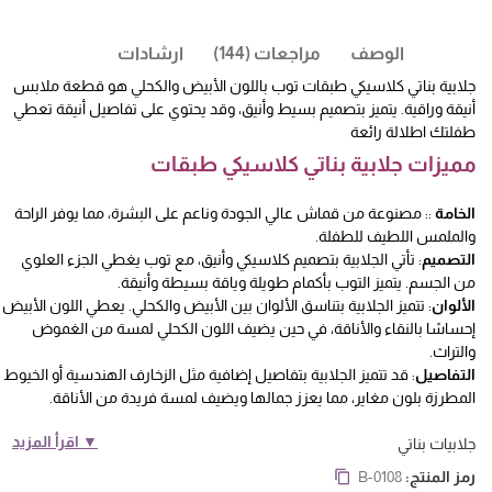
الوصف
مراجعات (144)
ارشادات
جلابية بناتي كلاسيكي طبقات توب باللون الأبيض والكحلي هو قطعة ملابس
أنيقة وراقية. يتميز بتصميم بسيط وأنيق، وقد يحتوي على تفاصيل أنيقة تعطي
طفلتك اطلالة رائعة
مميزات جلابية بناتي كلاسيكي طبقات
الخامة
:: مصنوعة من قماش عالي الجودة وناعم على البشرة، مما يوفر الراحة
والملمس اللطيف للطفلة.
التصميم
: تأتي الجلابية بتصميم كلاسيكي وأنيق، مع توب يغطي الجزء العلوي
من الجسم. يتميز التوب بأكمام طويلة وياقة بسيطة وأنيقة.
الألوان
: تتميز الجلابية بتناسق الألوان بين الأبيض والكحلي. يعطي اللون الأبيض
إحساسًا بالنقاء والأناقة، في حين يضيف اللون الكحلي لمسة من الغموض
والتراث.
التفاصيل
: قد تتميز الجلابية بتفاصيل إضافية مثل الزخارف الهندسية أو الخيوط
المطرزة بلون مغاير، مما يعزز جمالها ويضيف لمسة فريدة من الأناقة.
▼ اقرأ المزيد
جلابيات بناتي
رمز المنتج:
B-0108