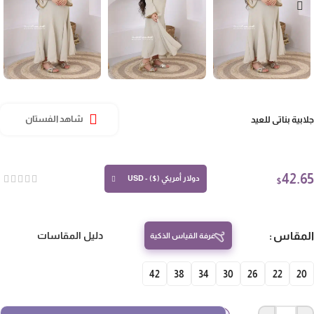
ابية بناتي للعيد
شاهد الفستان
42.
دولار أمريكي ($) - USD
$
مقاس
دليل المقاسات
غرفة القياس الذكية
42
38
34
30
26
22
20