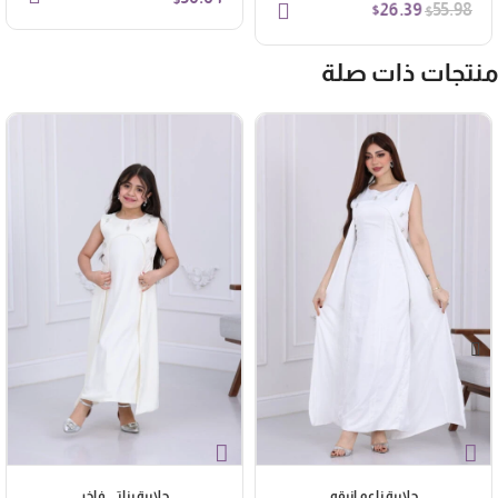
26.39
55.98
$
$
نتجات ذات صلة
جلابية ناعم انيقه
جلابية بناتي فاخر