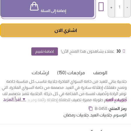
+
-
إضافة إلى السلة
اشتري الان
30
عملاء يشاهدون هذا المنتج الآن!
اضافة تقييم
الوصف
مراجعات (150)
ارشادات
جلابية بناتي للعيد من خامة السواي الفاخرة جلابية تناسب كل مناسبة خاصة
وتمنح طفلتك إطلالة ساحرة في العيد. مصممة من خامة السواي الفاخرة، التي
توفر الراحة وتُضيف لمسة من الفخامة في كل حركة .الجلابية تتميز بتصميم لف
▼ اقرأ المزيد
جلابيات العيد
أنيق مع أكمام طويلة مميزة تضيف للطفلة إطلالة رائعة ومريحة في نفس
الوقت. كما تتميز الجلابية بكسرات أنيقة أسفل الجلابية التي تضفي جمال وحركة
رمز المنتج:
B-0458
على التصميم. ولمسة فخمة أضافها التطريز اللولو الذهبي على الحواف، مما
الوسوم:
جلابيات العيد
,
جلابيات رمضان
يجعل الجلابية مثالية لكل مناسبات العيد والحفلات الخاصة .امنحي طفلتك
إطلالة فاخرة ومميزة في العيد. مع تصميمها الأنيق وتفاصيلها الرائعة، ستكون
الطفلة محط الأنظار في كل مناسبة.