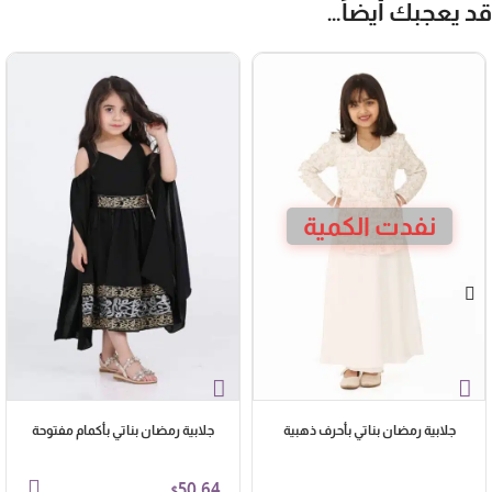
د يعجبك أيضاً…
نفدت الكمية
جلابية رمضان بناتي بأحرف ذهبية
جلابية رمضان بناتي بأكمام مفتوحة
50.64
$