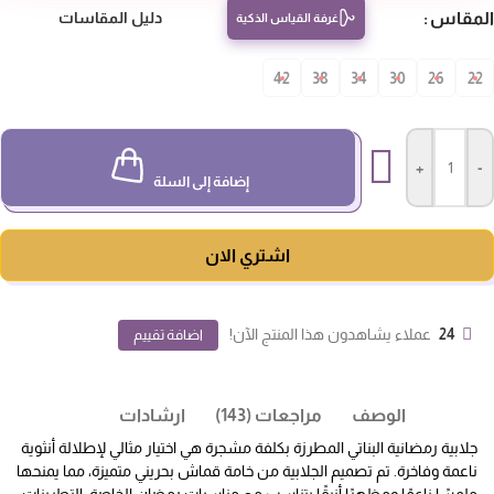
مقاس
دليل المقاسات
غرفة القياس الذكية
42
38
34
30
26
22
+
-
إضافة إلى السلة
اشتري الان
24
عملاء يشاهدون هذا المنتج الآن!
اضافة تقييم
الوصف
مراجعات (143)
ارشادات
جلابية رمضانية البناتي المطرزة بكلفة مشجرة هي اختيار مثالي لإطلالة أنثوية
ناعمة وفاخرة. تم تصميم الجلابية من خامة قماش بحريني متميزة، مما يمنحها
ملمسًا ناعمًا ومظهرًا أنيقًا يتناسب مع مناسبات رمضان الخاصة. التطريزات