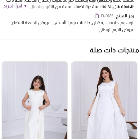
▼ اقرأ المزيد
جلابيات بناتي
الدقيقة على الكلفة المشجرة تضيف لمسة من التفرد والجمال، ما يجعلها
قطعة مميزة لأطفالكِ.
تتميز الجلابية بقصة واسعة تمنح الطفلة راحة تامة أثناء
رمز المنتج:
B-0185
الحركة، بينما تظل تحتفظ بمظهر أنيق. التشجير الأمامي يعكس فخامة التصميم
الوسوم:
جلابيات رمضان
,
جلابيات يوم التأسيس
,
عروض الجمعة البيضاء
,
ويزيد من جمال الجلابية، ليضفي على الطفلة إطلالة مميزة. أما القطعة الداخلية
عروض اليوم الوطني
من نفس خامة البشة، فهي تعزز من الراحة وتضيف لمسة إضافية من الفخامة
والجمال.
نتجات ذات صلة