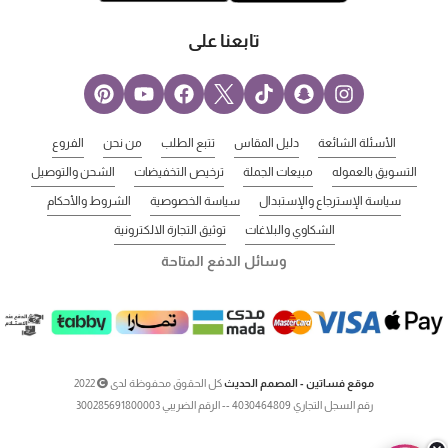
تابعنا على
الأسئلة الشائعة
دليل المقاس
تتبع الطلب
من نحن
الفروع
التسويق بالعموله
مبيعات الجملة
ترخيص التخفيضات
الشحن والتوصيل
سياسة الإسترجاع والإستبدال
سياسة الخصوصية
الشروط والأحكام
الشكاوي والبلاغات
توثيق التجارة الالكترونية
وسائل الدفع المتاحة
موقع فساتين - المصمم الحديث
كل الحقوق محفوظة لدى
2022
رقم السجل التجاري 4030464809 -- الرقم الضريبي 300285691800003