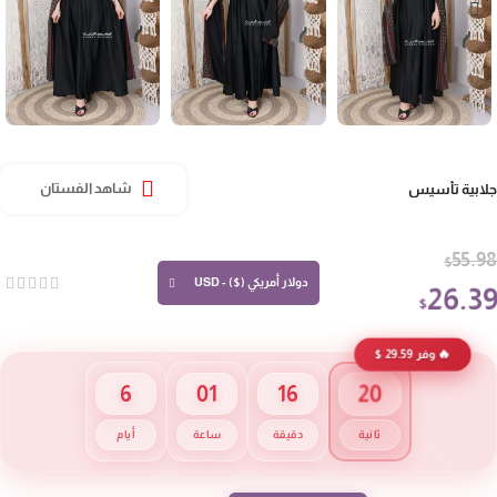
ابية تأسيس
شاهد الفستان
55.
$
دولار أمريكي ($) - USD
26.3
$
🔥 وفر 29.59 $
19
6
01
16
ثانية
دقيقة
ساعة
أيام