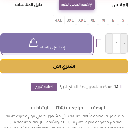
مقاس
دليل المقاسات
غرفة القياس الذكية
4XL
3XL
XXL
XL
M
L
S
+
-
إضافة إلى السلة
اشتري الان
12
عملاء يشاهدون هذا المنتج الآن!
اضافة تقييم
الوصف
مراجعات (150)
ارشادات
جلابية قررت فخامة وأناقة بطابعة تراثي مشهور احتفلي بيوم واخترت جلابية
راقية مع مجموعة فاخرة تجمع بين التراث والأناقة التاريخية. مصنوعة من
الخامة التفته حرير التي تنسدل بانسيابية لتمنحك راحة وأناقة لا مثيل لها. تتميز