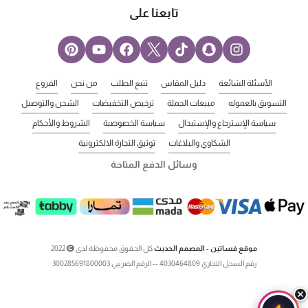
تابعنا على
الأسئلة الشائعة
دليل المقاس
تتبع الطلب
من نحن
الفروع
التسويق بالعموله
مبيعات الجملة
ترخيص التخفيضات
الشحن والتوصيل
سياسة الإسترجاع والإستبدال
سياسة الخصوصية
الشروط والأحكام
الشكاوي والبلاغات
توثيق التجارة الالكترونية
وسائل الدفع المتاحة
موقع فساتين - المصمم الحديث
كل الحقوق محفوظة لدى
2022
رقم السجل التجاري 4030464809 -- الرقم الضريبي 300285691800003