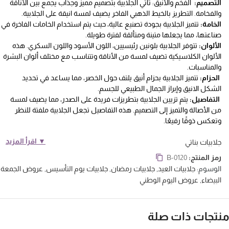
التصميم:
الفخم والأنيق: تأتي الجلابية بتصميم مميز وجذاب يجمع بين الأناقة
والفخامة. التطريز بالخيط الذهبي الفاخر يضيف لمسة انيقة على الجلابية.
الخامة:
تتميز الجلابية بجودة تصنيع عالية، حيث يتم استخدام الخامات الفاخرة في
صناعتها، مما يجعلها متينة ومتألقة لفترة طويلة.
الألوان:
تتوفر الجلابية بلونين رئيسيين، اللون الأسود واللون السكري. هذه
الألوان الكلاسيكية تضيف لمسة من الأناقة وتتناسب مع مختلف ألوان البشرة
والمناسبات.
الحزام:
تتميز الجلابية بحزام أنيق يلتف حول الخصر، مما يساعد في تحديد
الشكل الانيق وإبراز الجمال الطبيعي للجسم.
التفاصيل:
يتم تزيين الجلابية بتطريزات فريدة على الصدر، مما يضيف لمسة
من الأصالة والتميز إلى التصميم. هذه التفاصيل تجعل الجلابية ملفتة للنظر
وتعكس ذوقًا رفيعًا.
▼ اقرأ المزيد
جلابيات بناتي
رمز المنتج:
B-0120
الوسوم:
جلابيات العيد
,
جلابيات رمضان
,
جلابيات يوم التأسيس
,
عروض الجمعة
البيضاء
,
عروض اليوم الوطني
نتجات ذات صلة