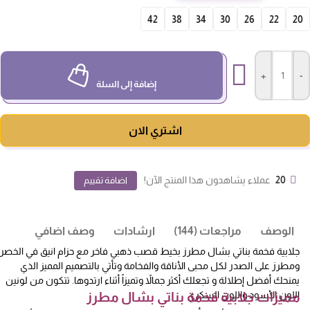
42
38
34
30
26
22
20
+
-
إضافة إلى السلة
اشتري الان
20
عملاء يشاهدون هذا المنتج الآن!
اضافة تقييم
الوصف
مراجعات (144)
ارشادات
وصف اضافي
جلابية فخمة بناتي بشال مطرز بخيط قصب ذهبي فاخر مع حزام انيق في الخصر
ومطرز على الصدر لكل محبى الأناقة والفخامة وتأتي بالتصميم المميز الذي
يمنحك أفضل إطلالة و تجعلك أكثر جمالاً وتميزاً أثناء ارتدوها. تتكون من لونين
اللون الأسود واللون السكري
مميزات جلابية فخمة بناتي بشال مطرز