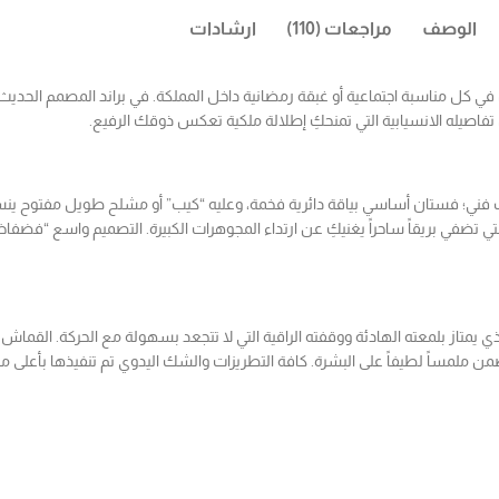
الوصف
مراجعات (110)
ارشادات
في كل مناسبة اجتماعية أو غبقة رمضانية داخل المملكة. في براند المصمم الحديث
 تفاصيله الانسيابية التي تمنحكِ إطلالة ملكية تعكس ذوقك الرفيع.
ني؛ فستان أساسي بياقة دائرية فخمة، وعليه “كيب” أو مشلح طويل مفتوح ينسدل
تضفي بريقاً ساحراً يغنيكِ عن ارتداء المجوهرات الكبيرة. التصميم واسع “فض
 يمتاز بلمعته الهادئة ووقفته الراقية التي لا تتجعد بسهولة مع الحركة. القماش 
من ملمساً لطيفاً على البشرة. كافة التطريزات والشك اليدوي تم تنفيذها بأعلى 