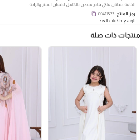
الخامة: ساتان ملكي فاخر مبطن بالكامل لضمان الستر والراحة.
المناسبة: مثالية للغبقات الرمضانية، الأعياد، وموديلات “أم وبنت” المتطابقة
جلاب
رمز المنتج:
00411573
الوسم:
جلابيات العيد
منتجات ذات صلة