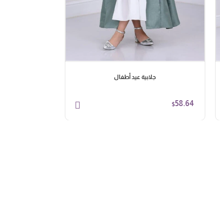
جلابية عيد أطفال
جلاب
91.96
58.64
$
$