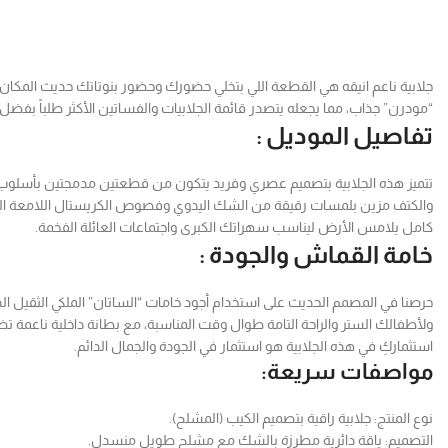
جلابية ناعم انيقه هي القطعة اللي بتخلي حضورك وحضور بنوتاتك حديث المكان 
“مودرن” جذاب، مما يجعله يتصدر قائمة الجلابيات والفساتين الأكثر طلباً بفضل
تفاصيل الموديل :
تتميز هذه الجلابية بتصميم عصري وفريد يتكون من قطعتين مدمجتين بأسلوب ف
والكتف مزين بلمسات رقيقة من الشك اليدوي وفصوص الكريستال اللامعة التي 
كامل يلامس الأرض ليناسب سهراتك الكبرى واجتماعات العائلة الفخمة.
خامة القماش والجودة :
حرصنا في المصمم الحديث على استخدام أجود خامات “الساتان” الملكي الثقيل الذي
ولأطفالك الستر والراحة التامة طوال وقت المناسبة، مع بطانة داخلية ناعمة تض
استثماركِ في هذه الجلابية هو استثمار في الجودة والجمال الدائم.
مواصفات سريعة:
نوع المنتج: جلابية راقية بتصميم الكيب (المشلح).
التصميم: ياقة دائرية مطرزة بالشك مع مشلح طويل منسدل.