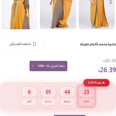
ابية فخمه بأكمام طويلة
شاهد الفستان
85.
$
دولار أمريكي ($) - USD
26.3
$
🔥 وفر 58.91 $
23
6
01
44
ثانية
دقيقة
ساعة
أيام