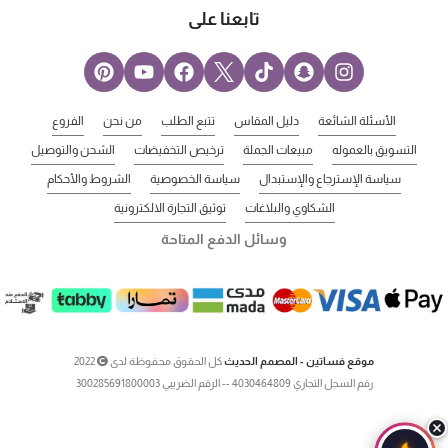
تابعنا على
الأسئلة الشائعة
دليل المقاس
تتبع الطلب
من نحن
الفروع
التسويق بالعموله
مبيعات الجملة
ترخيص التخفيضات
الشحن والتوصيل
سياسة الإسترجاع والإستبدال
سياسة الخصوصية
الشروط والأحكام
الشكاوي والبلاغات
توثيق التجارة الالكترونية
وسائل الدفع المتاحة
موقع فساتين - المصمم الحديث
كل الحقوق محفوظة لدى
2022
رقم السجل التجاري 4030464809 -- الرقم الضريبي 300285691800003