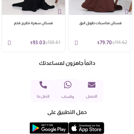
فستان مناسبات طويل انيق
فستان سهرة تطريز فخم
93.03
130.61
79.70
114.62
$
$
$
$
دائماً جاهزون لمساعدتك
الايميل
اتصل بنا
واتساب
حمل التطبيق على