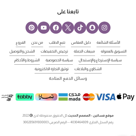
تابعنا على
الأسئلة الشائعة
دليل المقاس
تتبع الطلب
من نحن
الفروع
التسويق بالعموله
مبيعات الجملة
ترخيص التخفيضات
الشحن والتوصيل
سياسة الإسترجاع والإستبدال
سياسة الخصوصية
الشروط والأحكام
الشكاوي والبلاغات
توثيق التجارة الالكترونية
وسائل الدفع المتاحة
موقع فساتين - المصمم الحديث
كل الحقوق محفوظة لدى
2022
رقم السجل التجاري 4030464809 -- الرقم الضريبي 300285691800003