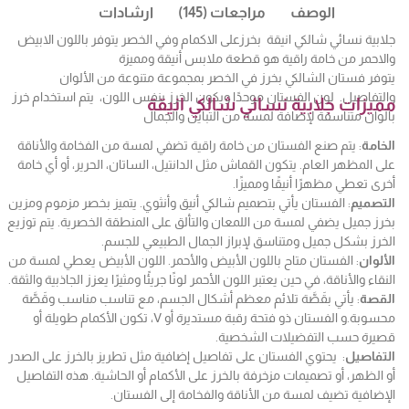
الوصف
مراجعات (145)
ارشادات
جلابية نسائي شالكي انيقة بخرزعلى الاكمام وفي الخصر يتوفر باللون الابيض
والاحمر من خامة راقية هو قطعة ملابس أنيقة ومميزة
يتوفر فستان الشالكي بخرز في الخصر بمجموعة متنوعة من الألوان
والتفاصيل. لون الفستان موحدًا ويكون الخرز بنفس اللون، يتم استخدام خرز
مميزات جلابية نسائي شالكي انيقة
بألوان متناسقة لإضافة لمسة من التباين والجمال
الخامة
: يتم صنع الفستان من خامة راقية تضفي لمسة من الفخامة والأناقة
على المظهر العام. يتكون القماش مثل الدانتيل، الساتان، الحرير، أو أي خامة
أخرى تعطي مظهرًا أنيقًا ومميزًا.
التصميم
: الفستان يأتي بتصميم شالكي أنيق وأنثوي. يتميز بخصر مزموم ومزين
بخرز جميل يضفي لمسة من اللمعان والتألق على المنطقة الخصرية. يتم توزيع
الخرز بشكل جميل ومتناسق لإبراز الجمال الطبيعي للجسم.
الألوان
: الفستان متاح باللون الأبيض والأحمر. اللون الأبيض يعطي لمسة من
النقاء والأناقة، في حين يعتبر اللون الأحمر لونًا جريئًا ومثيرًا يعزز الجاذبية والثقة.
القصة
: يأتي بقَصَّة تلائم معظم أشكال الجسم، مع تناسب مناسب وقَصَّة
محسوبة.و الفستان ذو فتحة رقبة مستديرة أو V، تكون الأكمام طويلة أو
قصيرة حسب التفضيلات الشخصية.
التفاصيل
: يحتوي الفستان على تفاصيل إضافية مثل تطريز بالخرز على الصدر
أو الظهر، أو تصميمات مزخرفة بالخرز على الأكمام أو الحاشية. هذه التفاصيل
الإضافية تضيف لمسة من الأناقة والفخامة إلى الفستان.