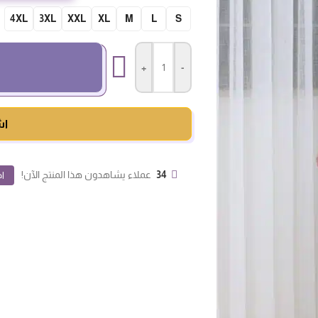
4XL
3XL
XXL
XL
M
L
S
+
-
اش
34
عملاء يشاهدون هذا المنتج الآن!
اض