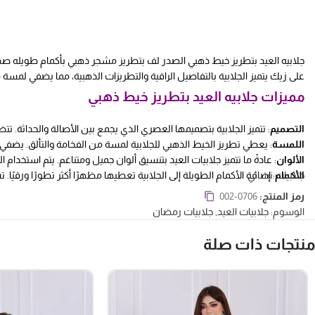
جلابيه العيد بتطريز خيط ذهبي الصدر لف بتطريز مشجر ذهبي بأكمام طويله صدر ل
على زيك يتميز الجلابية بالتفاصيل الراقية والتطريزات الذهبية، مما يضفي لمسة من
مميزات جلابيه العيد بتطريز خيط ذهبي
التصميم
: تتميز الجلابية بتصميمها العصري الذي يجمع بين الأصالة والحداثة. ت
اللمسة
: يعطي تطريز الخيط الذهبي للجلابية لمسة من الفخامة والتألق. يضفي اللو
الألوان
: عادةً ما تتميز جلابيات العيد بتنسيق ألوان جميل ومتناغم. يتم استخدام
الأكمام
جلابيات نسائي
: إضافة الأكمام الطويلة إلى الجلابية تعطيها مظهرًا أكثر تطورًا ورقيً
الصدر
: تتميز الجلابية بتصميم الصدر اللف الذي يعطيها مظهرًا فريدًا ومميزًا.
رمز المنتج:
002-0706
الوسوم:
جلابيات العيد
,
جلابيات رمضان
منتجات ذات صلة