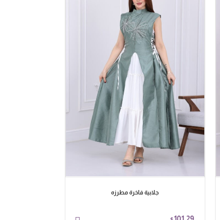
جلابية فاخرة مطرزه
جلا
58.64
101.29
$
$