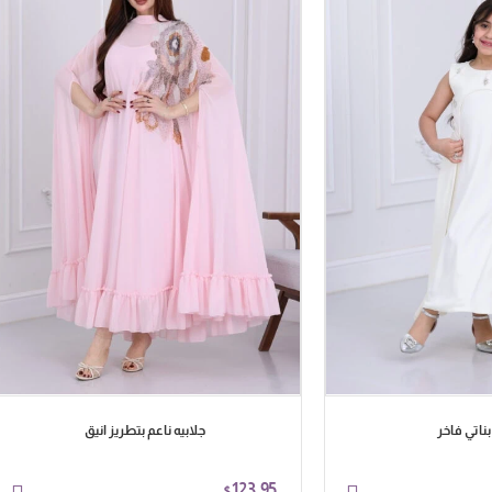
بناتي فاخر
جلابيه ناعم بتطريز انيق
123.95
$