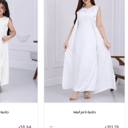
جلابية ناعم انيقه
جلابية 
58.64
101.29
$
$