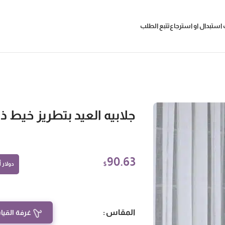
استبدال او استرجاع
تتبع الطلب
جلابيه العيد بتطريز خيط ذ
90.63
$
دولار أم
المقاس
غرفة القيا