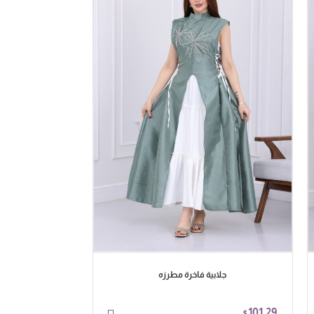
جلابية فاخرة مطرزه
جلا
58.64
101.29
$
$