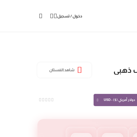
دخول / تسجيل
 ذهبي
شاهد الفستان
دولار أمريكي ($) - USD