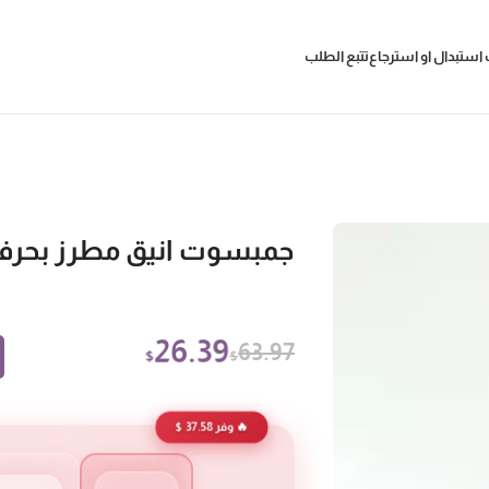
استبدال او استرجاع
تتبع الطلب
جمبسوت انيق مطرز بحرف
26.39
63.97
$
$
🔥 وفر 37.58 $