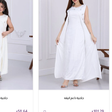
جلابية ناعم انيقه
جلابية 
58.64
101.29
$
$