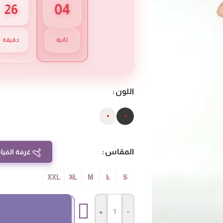
03
26
ثانية
دقيقة
اللون
المقاس
غرفة القيا
XXL
XL
M
L
S
+
-