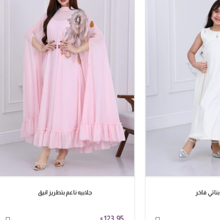
بناتي فاخر
جلابيه ناعم بتطريز انيق
123.95
$