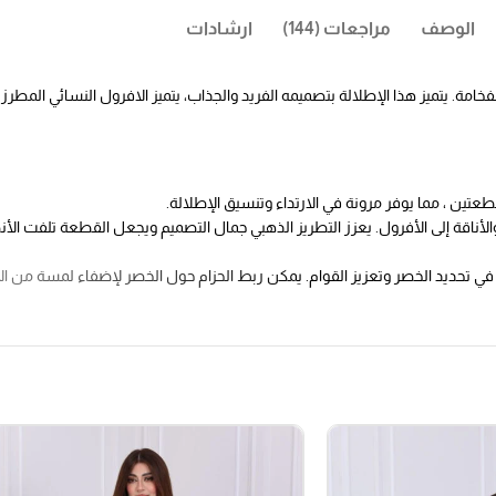
الوصف
مراجعات (144)
ارشادات
ة. يتميز هذا الإطلالة بتصميمه الفريد والجذاب، يتميز الافرول النسائي المطرز 
عتين ، مما يوفر مرونة في الارتداء وتنسيق الإطلالة.
لأناقة إلى الأفرول. يعزز التطريز الذهبي جمال التصميم ويجعل القطعة تلفت الأن
ي تحديد الخصر وتعزيز القوام. يمكن ربط الحزام حول الخصر لإضفاء لمسة من الأن
متناسقين. يعزز اللونان الأناقة والجمال ويمنحك إطلالة أنثوية راقية. كما أن الألوا