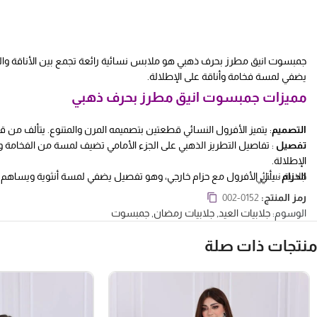
جمبسوت انيق مطرز بحرف ذهبي هو ملابس نسائية رائعة تجمع بين الأناقة والفخام
يضفي لمسة فخامة وأناقة على الإطلالة.
مميزات جمبسوت انيق مطرز بحرف ذهبي
التصميم
: يتميز الأفرول النسائي قطعتين بتصميمه المرن والمتنوع. يتألف من قط
تفصيل
: تفاصيل التطريز الذهبي على الجزء الأمامي تضيف لمسة من الفخامة وا
الإطلالة.
الحزام
جلابية نسائي
: يأتي الأفرول مع حزام خارجي، وهو تفصيل يضفي لمسة أنثوية ويساهم ف
الألوان
: يتميز الأفرول بتوفره بالألوان الأسود والسكري، وهما لونين كلاسيكيين و
رمز المنتج:
002-0152
الوسوم:
جلابيات العيد
,
جلابيات رمضان
,
جمبسوت
منتجات ذات صلة