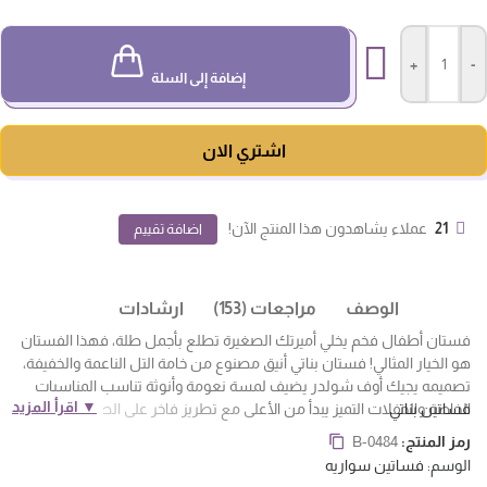
+
-
إضافة إلى السلة
اشتري الان
21
عملاء يشاهدون هذا المنتج الآن!
اضافة تقييم
الوصف
مراجعات (153)
ارشادات
فستان أطفال فخم يخلي أميرتك الصغيرة تطلع بأجمل طلة، فهذا الفستان
هو الخيار المثالي! فستان بناتي أنيق مصنوع من خامة التل الناعمة والخفيفة،
تصميمه يجيك أوف شولدر يضيف لمسة نعومة وأنوثة تناسب المناسبات
▼ اقرأ المزيد
فساتين بناتي
الخاصة والحفلات التميز يبدأ من الأعلى مع تطريز فاخر على الصدر يعطي
الفستان لمسة فخمة مميزة، وتكمل الروعة بورد ناعم وجذاب موزع على أسفل
رمز المنتج:
B-0484
الفستان يضفي عليه لمسة من البراءة والرقي يجمع بين الرقي والراحة، ويعتبر
الوسم:
فساتين سواريه
من أكثر القطع اللي تبحث عنها الأمهات اليوم لأنه فعلاً يخلي الطفلة تطلع