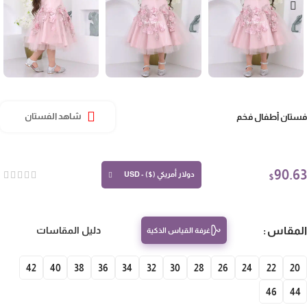
تان أطفال فخم
شاهد الفستان
90.
دولار أمريكي ($) - USD
$
مقاس
دليل المقاسات
غرفة القياس الذكية
42
40
38
36
34
32
30
28
26
24
22
20
46
4