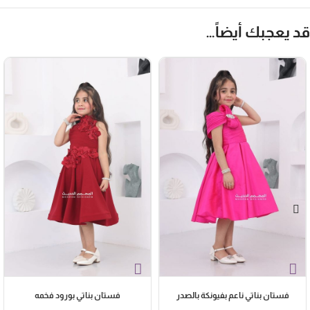
بأناقة الأميرات
د يعجبك أيضاً…
فستان بناتي ناعم بفيونكة بالصدر
فستان بناتي بورود فخمه