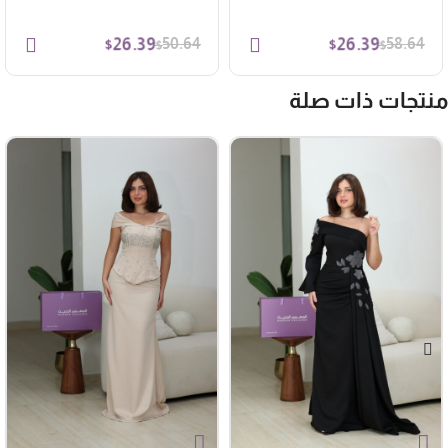
26.39
50.64
26.39
58.64
$
$
$
$
نتجات ذات صلة