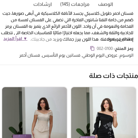
الوصف
مراجعات (145)
ارشادات
فستان احمر طويل كلاسيكي يجسد الأناقة الكلاسيكية في أبهى صورها، حيث
صُمم من خامة التفتا شانتون الفاخرة التي تضفي على الفستان لمسة من
الفخامة والنعومة في آن واحد. اللون الأحمر الرائع الذي يتميز به الفستان يرمز
للجاذبية والثقة والشغف، مما يجعله اختيارًا مثاليًا للمناسبات الخاصة التي تتطلب
▼ اقرأ المزيد
فساتين سهرة
إطلالة قوية ولافتة. هذا اللون يبرز جمالك ويزيد من جاذبيتك، ليجعلك محط
الأنظار في أي حدث.
تتميز منطقة الصدر في الفستان بكسرات رفيعة تضيف
رمز المنتج:
002-0100
تناغمًا خاصًا للتصميم، مما يعزز من الجمال والأنوثة في إطلالتك. الكسرات تمنح
الوسوم:
عروض اليوم الوطني
,
فساتين يوم التأسيس
,
فستان أحمر
الفستان بُعدًا إضافيًا، مما يضفي عليه تفاصيل دقيقة تضفي لمسة فنية وأنيقة.
هذه التفاصيل تجعل من الفستان قطعة مميزة، تجمع بين الكلاسيكية
والعصرية في تصميم واحد.
نتجات ذات صلة