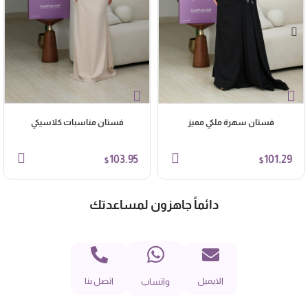
فستان سهرة ملكي مميز
فستان مناسبات كلاسيكي
103.95
101.29
$
$
دائماً جاهزون لمساعدتك
الايميل
اتصل بنا
واتساب