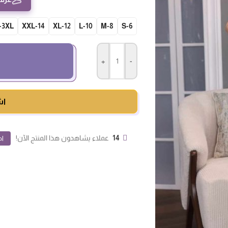
-3XL
14-XXL
12-XL
10-L
8-M
S-6
+
-
اش
14
عملاء يشاهدون هذا المنتج الآن!
اض