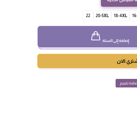
22
20-5XL
18-4XL
16
إضافة إلى السلة
تري الان
افة تقييم