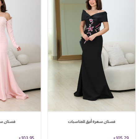
فستان سهرة أنيق للمناسبات
فستان سه
103.95
105.29
$
$