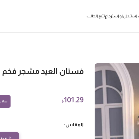
استبدال او استرجاع
تتبع الطلب
فستان العيد مشجر فخم
101.29
$
دولار أ
المقاس
غرفة