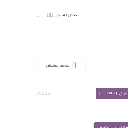
دخول / تسجيل
شاهد الفستان
مريكي ($) - USD
 القياس الذكية