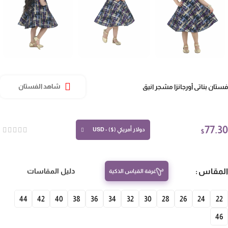
تان بناتي أورجانزا مشجر انيق
شاهد الفستان
77.
دولار أمريكي ($) - USD
$
مقاس
دليل المقاسات
غرفة القياس الذكية
44
42
40
38
36
34
32
30
28
26
24
22
4