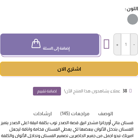
لون
+
-
إضافة إلى السلة
اشتري الان
38
عملاء يشاهدون هذا المنتج الآن!
اضافة تقييم
الوصف
مراجعات (145)
ارشادات
فستان بناتي أورجانزا مشجر انيق قصة الصدر توب بكلفة انيقة اعلى الصدر يتميز
الفستان بتدخل الألوان ببعضها لكي يعطي الفستان فخامة واناقة ليجعل
اميرتك تبدو اجمل من جميع الحاضرين تصميم الفستان وتداخل الألوان والكلفة