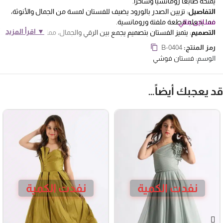
يمنحه طابعاً رومانسياً وساحراً.
التفاصيل
: تزيين الصدر بالورود يضيف للفستان لمسة من الجمال والأنوثة،
فساتين بناتي
مما يجعله قطعة ملفتة ورومانسية.
▼ اقرأ المزيد
التصميم
: يتميز الفستان بتصميم يجمع بين الرقي والجمال، مما يجعله خياراً مثالياً
للأميرات الصغيرات اللواتي يبحثن عن إطلالة أنيقة.
رمز المنتج:
B-0404
اللمسة
: أكمام البوف تضيف لمسة من الأناقة والفخامة إلى الإطلالة، مما
الوسم:
فستان فوشي
يجعل الفستان لافتاً وجذاباً.
الجاذبية
: باختيار هذا الفستان الساحر لطفلتك، ستبرزين جاذبية أميرتك بأسلوب
ملفت ومميز، وستكونين محط أنظار الجميع في أي مناسبة ترتدينه فيها.
د يعجبك أيضاً…
نفدت الكمية
نفدت الكمية