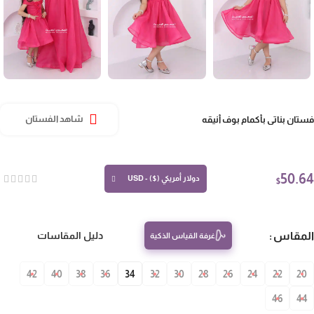
تان بناتي بأكمام بوف أنيقه
شاهد الفستان
50.
دولار أمريكي ($) - USD
$
مقاس
دليل المقاسات
غرفة القياس الذكية
42
40
38
36
34
32
30
28
26
24
22
20
46
4