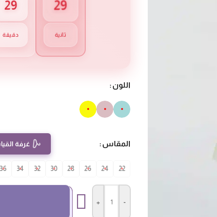
28
29
ثانية
دقيقة
اللون
المقاس
غرفة القيا
36
34
32
30
28
26
24
22
+
-