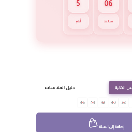
5
06
ساعة
أيام
دليل المقاسات
س الذكية
46
44
42
40
38
إضافة إلى السلة