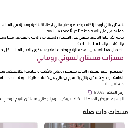
فستان بناتي أورجانزا كتف واحد هو خيار مثالي لإطلالة فاخرة ومميزة في المنا
مما يضفي على الفتاة مظهرًا جريئًا ومفعمًا بالثقة.
خامة الأورجانزا الناعمة تضفي على الفستان لمسة من الرقة والنعومة، بينما تمنح
والحفلات والمناسبات الخاصة.
باختصار، هذا الفستان بنمطه الرائع وخامته الفاخرة سيكون الخيار المثالي لكل فت
مميزات فستان ليموني روماني
التصميم:
يتميز فستان البنات بتصميم روماني بالأناقة والجاذبية الكلاسيكية. يتم
الخامة
: يصنع فستان بناتي بتصميم روماني من خامات عالية الجودة . هذه الخا
فساتين بناتي
رمز المنتج:
B0023
الوسوم:
عروض الجمعة البيضاء
,
عروض اليوم الوطني
,
فساتين اليوم الوطني
,
ف
منتجات ذات صلة