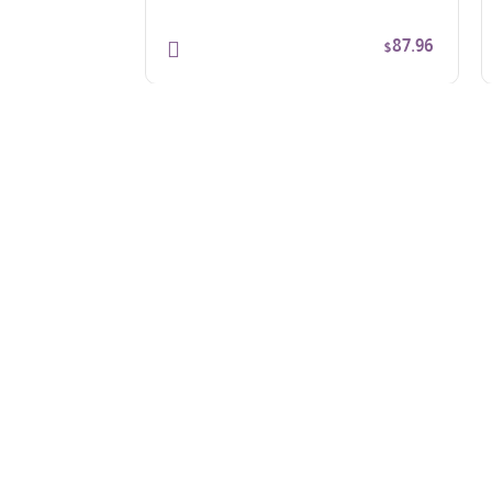
77.30
87.96
$
$