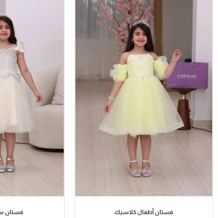
فستان أطفال كلاسيك
فستان سه