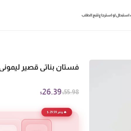
استبدال او استرجاع
تتبع الطلب
فستان بناتي قصير ليموني 
26.39
55.98
$
$
🔥 وفر 29.59 $