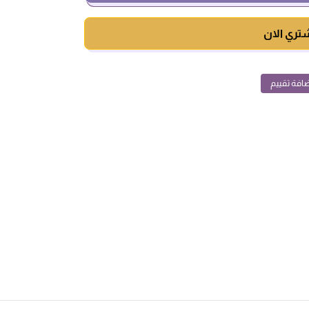
تري الان
افة تقييم