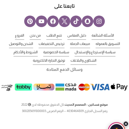
تابعنا على
الأسئلة الشائعة
دليل المقاس
تتبع الطلب
من نحن
الفروع
التسويق بالعموله
مبيعات الجملة
ترخيص التخفيضات
الشحن والتوصيل
سياسة الإسترجاع والإستبدال
سياسة الخصوصية
الشروط والأحكام
الشكاوي والبلاغات
توثيق التجارة الالكترونية
وسائل الدفع المتاحة
موقع فساتين - المصمم الحديث
كل الحقوق محفوظة لدى
2022
رقم السجل التجاري 4030464809 -- الرقم الضريبي 300285691800003