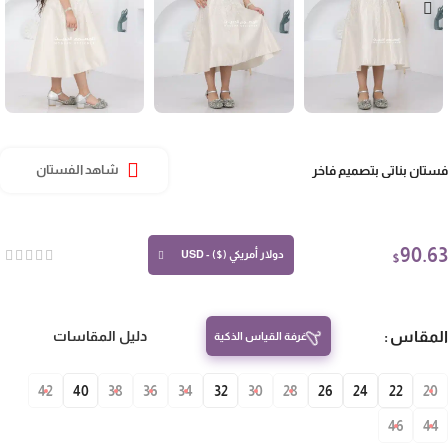
تان بناتي بتصميم فاخر
شاهد الفستان
90.
دولار أمريكي ($) - USD
$
مقاس
دليل المقاسات
غرفة القياس الذكية
42
40
38
36
34
32
30
28
26
24
22
20
46
4