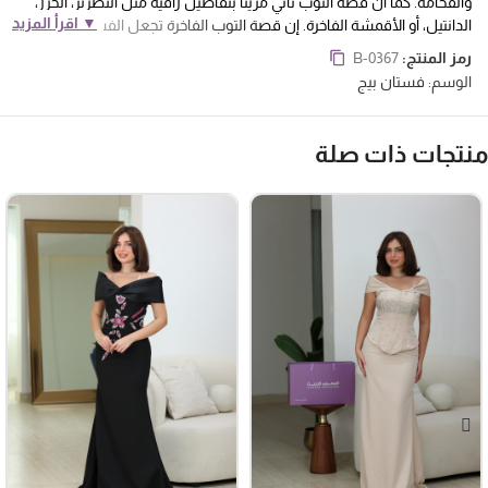
والفخامة. كما أن قصة التوب تأتي مزينًا بتفاصيل راقية مثل التطريز، الخرز،
▼ اقرأ المزيد
الدانتيل، أو الأقمشة الفاخرة. إن قصة التوب الفاخرة تجعل الفستان يبرز
ويعكس الجمال والأناقة.
رمز المنتج:
B-0367
البراند
: يتميز الفستان بأنه ينتمي لبراند المصمم الحديث والمعروف. يعكس ذلك
الوسم:
فستان بيج
الانتماء التوجه العصري والجودة العالية للتصميم. إنه فستان يحمل الأصالة
والفخامة التي تميز المصمم الحديث ويعكس الاهتمام بالتفاصيل والجودة.
التصميم
: يتميز الفستان بتصميم يناسب ذوق طفلتك الفريد ويعكس
نتجات ذات صلة
شخصيتها. يمكن أن يكون الفستان مزينًا بالرسومات، الألوان الزاهية، الطبعات
الجميلة، أو التفاصيل الخاصة التي تعكس اهتماماتها واحتياجاتها الشخصية. إنه
فستان يمكنها من التعبير عن نفسها والظهور بأفضل شكل.
الجودة
: يساعد الفستان الفاخر الطفلة على التعبير عن نفسها وتعزيز ثقتها
الشخصية. عندما ترتدي فستانًا يناسب ذوقها ويعكس شخصيتها، ستشعر
بالراحة والثقة في الظهور بأفضل شكل. إنها فرصة لها للتعبير عن نفسها
من خلال الأزياء والاستمتاع بالموضة.
فساتين بناتي