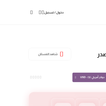
دخول / تسجيل
صدر
شاهد الفستان
دولار أمريكي ($) - USD