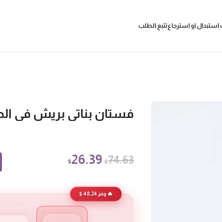
استبدال او استرجاع
تتبع الطلب
فستان بناتي بريش في ال
26.39
74.63
$
$
🔥 وفر 48.24 $