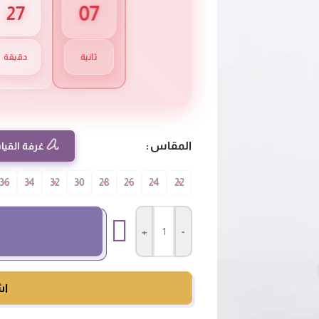
05
27
ثانية
دقيقة
المقاس
غرفة القيا
36
34
32
30
28
26
24
22
+
-
اش