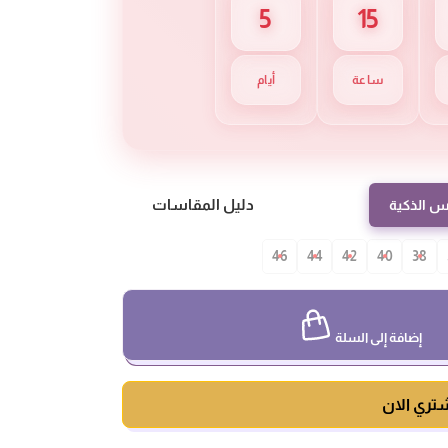
5
15
ساعة
أيام
دليل المقاسات
س الذكية
46
44
42
40
38
إضافة إلى السلة
تري الان