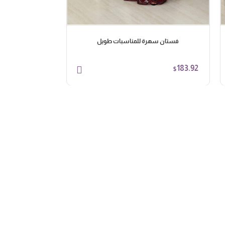
فستان سهرة للمناسبات طويل
فستان س
103.95
183.92
$
$