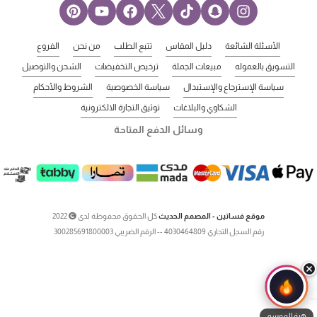
الأسئلة الشائعة
دليل المقاس
تتبع الطلب
من نحن
الفروع
التسويق بالعموله
مبيعات الجملة
ترخيص التخفيضات
الشحن والتوصيل
سياسة الإسترجاع والإستبدال
سياسة الخصوصية
الشروط والأحكام
الشكاوي والبلاغات
توثيق التجارة الالكترونية
وسائل الدفع المتاحة
موقع فساتين - المصمم الحديث
كل الحقوق محفوظة لدى
2022
رقم السجل التجاري 4030464809 -- الرقم الضريبي 300285691800003
هبة الموسم