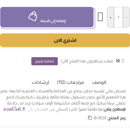
+
-
إضافة إلى السلة
اشتري الان
10
عملاء يشاهدون هذا المنتج الآن!
اضافة تقييم
الوصف
مراجعات (112)
ارشادات
فستان بناتي بليسيه مطرز يجمع بين الفخامة واللمسات العصرية الناعمة. يتميز
هذا التصميم الأنيق بصدر مشغول بعناية فائقة بتطريزات بارزة وشك لامع
يضفي بريقاً ساحراً، مع قصة أكتاف مكشوفة (أوف شولدر) تزيد من جاذبية
▼ اقرأ المزيد
فساتين بناتي
الإطلالة وتمنحها طابعاً مميزاً. الجزء السفلي من الفستان يأتي بتصميم كسرات
واسعة ومنفوشة تمنح طفلتك حرية في الحركة ودورانًا انسيابيًا يخطف الأنظار،
رمز المنتج:
B-0520
مما يجعله الخيار المثالي عند البحث عن فساتين مناسبات أطفال للأعراس أو
فستان عيد فخم. تم اختيار الخامات بدقة لتكون مريحة وناعمة على بشرة