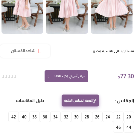
تان بناتي بليسيه مطرز
شاهد الفستان
77.
دولار أمريكي ($) - USD
$
مقاس
دليل المقاسات
غرفة القياس الذكية
42
40
38
36
34
32
30
28
26
24
22
20
46
4