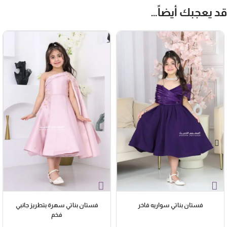
الأطفال لضمان راحتهم طوال الحفل. هذا الموديل من “المصمم الحديث” هو
د يعجبك أيضاً…
ما تبحث عنه كل أم ترغب في ملابس أطفال بنات بتصميم راقي يناسب الذوق
السعودي الرفيع. اطلبيه الآن واضمني لابنتك إطلالة ملكية لا تُنسى.
فستان بناتي سواريه فاخر
فستان بناتي سهرة بتطريز جانبي
فخم