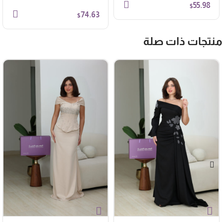
55.98
$
74.63
$
نتجات ذات صلة