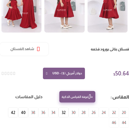
تان بناتي بورود فخمه
شاهد الفستان
50.
دولار أمريكي ($) - USD
$
مقاس
دليل المقاسات
غرفة القياس الذكية
42
40
38
36
34
32
30
28
26
24
22
20
46
4