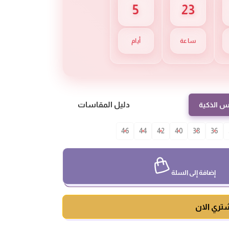
5
23
ساعة
أيام
دليل المقاسات
س الذكية
46
44
42
40
38
36
إضافة إلى السلة
تري الان