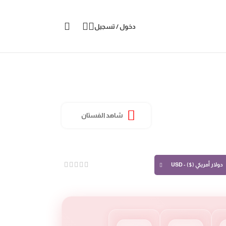
دخول / تسجيل
شاهد الفستان
دولار أمريكي ($) - USD