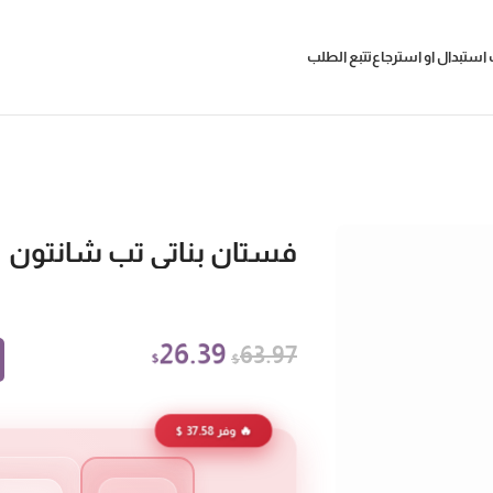
استبدال او استرجاع
تتبع الطلب
فستان بناتي تب شانتون
26.39
63.97
$
$
🔥 وفر 37.58 $