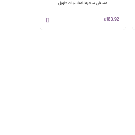
فستان سهرة للمناسبات طويل
فستان س
103.95
183.92
$
$