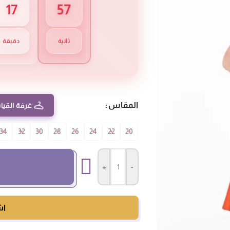
56
17
ثانية
دقيقة
المقاس
غرفة القيا
34
32
30
28
26
24
22
20
+
-
اش