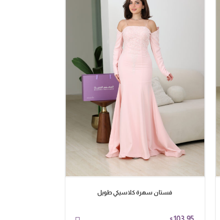
فستان سهرة كلاسيكي طويل
فستان 
143.94
103.95
$
$