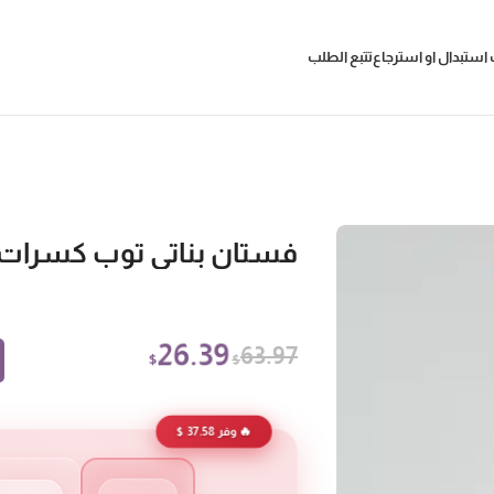
استبدال او استرجاع
تتبع الطلب
فستان بناتي توب كسرات 
26.39
63.97
$
$
🔥 وفر 37.58 $