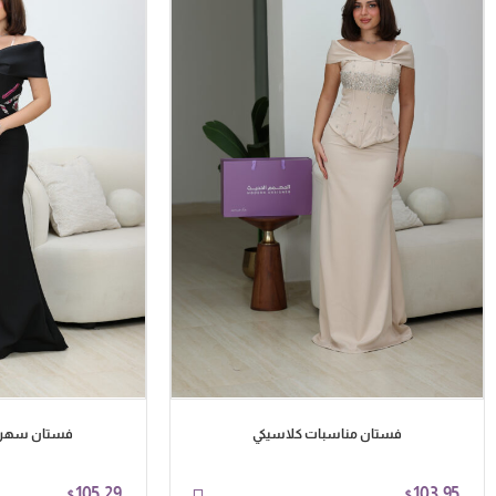
فستان مناسبات كلاسيكي
فستان سهرة 
105.29
103.95
$
$