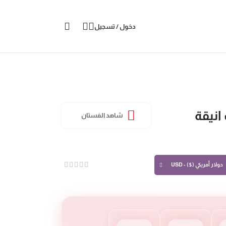
دخول / تسجيل
انيقة
شاهد الفستان
دولار أمريكي ($) - USD