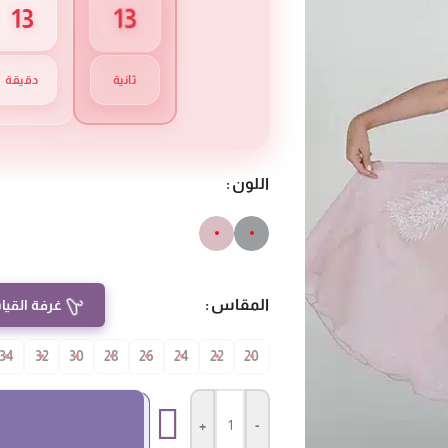
12
13
ثانية
دقيقة
اللون
المقاس
غرفة القيا
34
32
30
28
26
24
22
20
+
-