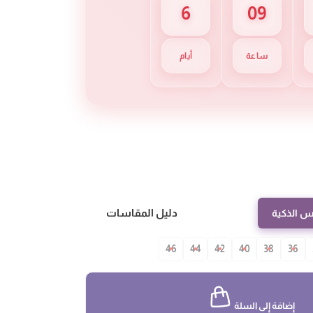
6
09
ساعة
أيام
دليل المقاسات
س الذكية
46
44
42
40
38
36
إضافة إلى السلة