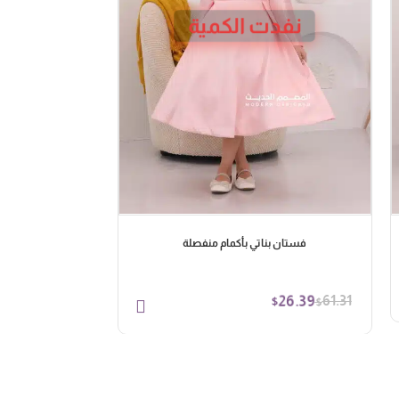
نفدت الكمية
فستان بناتي بأكمام منفصلة
26.39
61.31
$
$