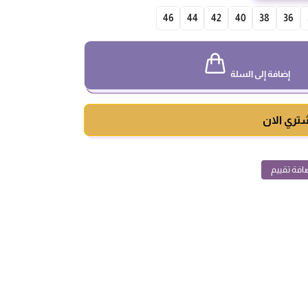
46
44
42
40
38
36
إضافة إلى السلة
تري الان
افة تقييم