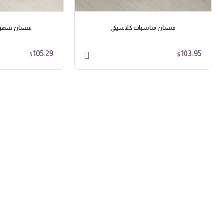
فستان مناسبات كلاسيكي
فستان سهرة 
105.29
103.95
$
$