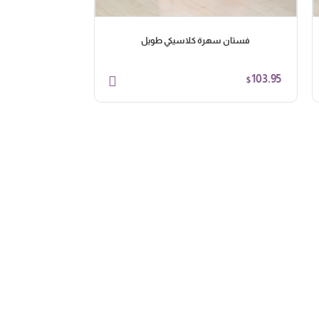
فستان سهرة كلاسيكي طويل
فستان 
143.94
103.95
$
$