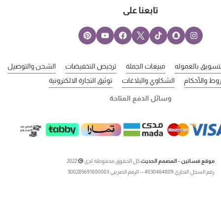
تابعنا على
لتسويق بالعموله
مبيعات الجملة
ترخيص التخفيضات
الشحن والتوصيل
وط والأحكام
الشكاوي والبلاغات
توثيق التجارة الالكترونية
وسائل الدفع المتاحة
موقع فساتين - المصمم الحديث
كل الحقوق محفوظة لدى
2022
رقم السجل التجاري 4030464809 -- الرقم الضريبي 300285691800003