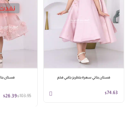
نفدت 
فستان بناتي سهرة بتطريز جانبي فخم
فستان بنا
74.63
$
26.39
103.95
$
$