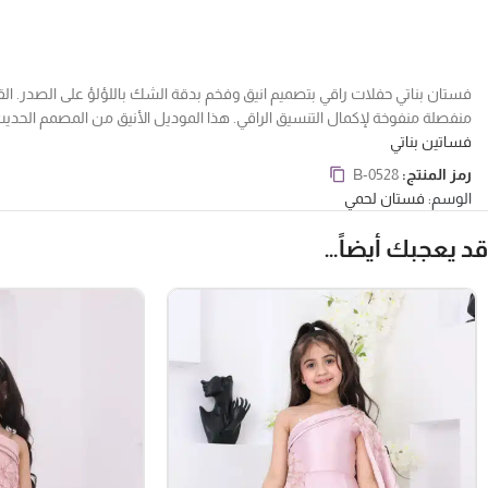
فستان بناتي حفلات راقي بتصميم انيق وفخم بدقة الشك باللؤلؤ على الصدر. ال
منفصلة منفوخة لإكمال التنسيق الراقي. هذا الموديل الأنيق من المصمم الحدي
فساتين بناتي
رمز المنتج:
B-0528
الوسم:
فستان لحمي
قد يعجبك أيضاً…