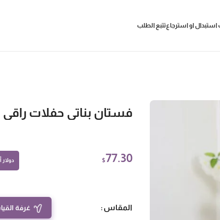
استبدال او استرجاع
تتبع الطلب
فستان بناتي حفلات راقي
77.30
$
دولار أم
المقاس
غرفة القيا