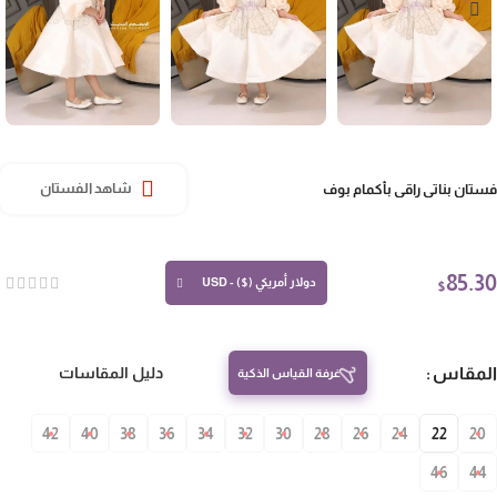
تان بناتي راقي بأكمام بوف
شاهد الفستان
85.
دولار أمريكي ($) - USD
$
مقاس
دليل المقاسات
غرفة القياس الذكية
42
40
38
36
34
32
30
28
26
24
22
20
46
4