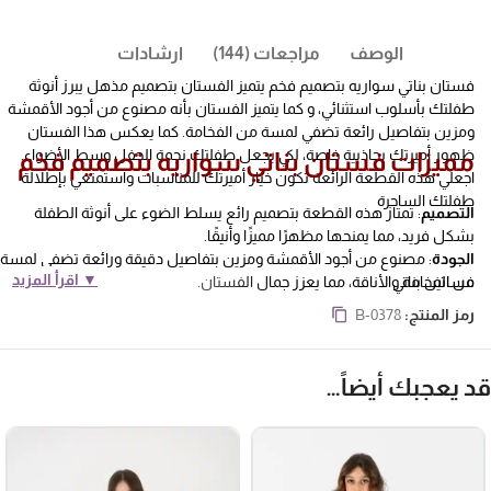
الوصف
مراجعات (144)
ارشادات
فستان بناتي سواريه بتصميم فخم يتميز الفستان بتصميم مذهل يبرز أنوثة
طفلتك بأسلوب استثنائي، و كما يتميز الفستان بأنه مصنوع من أجود الأقمشة
ومزين بتفاصيل رائعة تضفي لمسة من الفخامة. كما يعكس هذا الفستان
ظهور أميرتك بجاذبية خاصة، لكي يجعل طفلتك نجمة الحفل وسط الأضواء.
مميزات فستان بناتي سواريه بتصميم فخم
اجعلي هذه القطعة الرائعة تكون خيار أميرتك للمناسبات واستمتعي بإطلالة
طفلتك الساحرة
التصميم
: تمتاز هذه القطعة بتصميم رائع يسلط الضوء على أنوثة الطفلة
بشكل فريد، مما يمنحها مظهرًا مميزًا وأنيقًا.
الجودة
: مصنوع من أجود الأقمشة ومزين بتفاصيل دقيقة ورائعة تضفي لمسة
▼ اقرأ المزيد
فساتين بناتي
من الفخامة والأناقة، مما يعزز جمال الفستان.
الأناقة
: بفضل تصميمه الفخم والمتميز، يساعد هذا الفستان على جعل الطفلة
رمز المنتج:
B-0378
تبرز بجاذبية خاصة وتكون نجمة الحفل بين الأضواء.
الإطلالة
: يعد هذا الفستان خيارًا مثاليًا للمناسبات الخاصة حيث ستستمتع
الطفلة بإطلالة ساحرة تلفت الأنظار وتجعلها تشع جمالًا وسحرًا.
د يعجبك أيضاً…