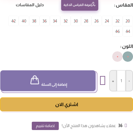
مقاس
دليل المقاسات
غرفة القياس الذكية
42
40
38
36
34
32
30
28
26
24
22
20
46
4
لون
+
-
إضافة إلى السلة
اشتري الان
36
عملاء يشاهدون هذا المنتج الآن!
اضافة تقييم