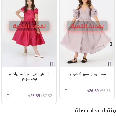
نفدت الكمية
نفدت الكمية
فستان بناتي مميز بأكمام نص
فستان بناتي سهرة فخم بأكمام
اوف شولدر
26.39
53.31
$
$
26.39
37.32
$
$
نتجات ذات صلة