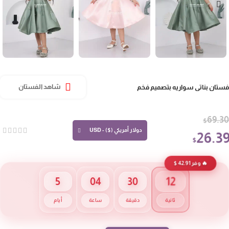
تان بناتي سواريه بتصميم فخم
شاهد الفستان
69.
$
دولار أمريكي ($) - USD
26.3
$
🔥 وفر 42.91 $
12
5
04
30
ثانية
دقيقة
ساعة
أيام