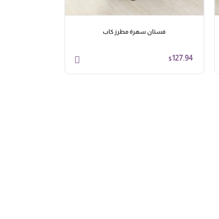
فستان سهرة مطرز كاب
فستان س
98.62
127.94
$
$