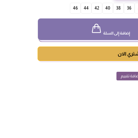
46
44
42
40
38
36
إضافة إلى السلة
تري الان
افة تقييم