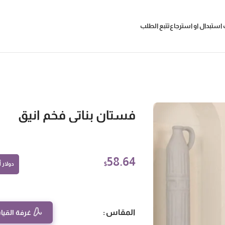
استبدال او استرجاع
تتبع الطلب
فستان بناتي فخم انيق
58.64
$
دولار أم
المقاس
غرفة القيا