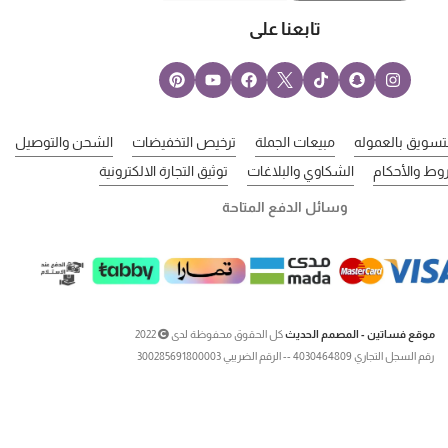
تابعنا على
لتسويق بالعموله
مبيعات الجملة
ترخيص التخفيضات
الشحن والتوصيل
وط والأحكام
الشكاوي والبلاغات
توثيق التجارة الالكترونية
وسائل الدفع المتاحة
موقع فساتين - المصمم الحديث
كل الحقوق محفوظة لدى
2022
رقم السجل التجاري 4030464809 -- الرقم الضريبي 300285691800003