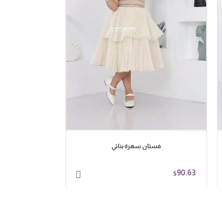
فستان سهرة بناتي
90.63
$