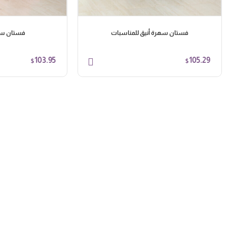
فستان سهرة أنيق للمناسبات
فستان سه
103.95
105.29
$
$