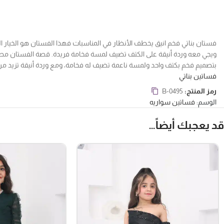
فستان بناتي فخم انيق يخطف الأنظار في المناسبات فهذا الفستان هو الخيار ا
ويجي معه وردة أنيقة على الكتف تضيف لمسة فخامة فريدة. قصة الفستان مصممة ب
بتصميم فخم بكتف واحد ولمسة ناعمة تضيف له فخامة، ومع وردة أنيقة تزيد من 
فساتين بناتي
رمز المنتج:
B-0495
الوسم:
فساتين سواريه
قد يعجبك أيضاً…