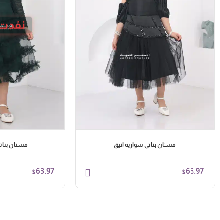
نفدت 
فستان بناتي سواريه انيق
فستان بنات
63.97
63.97
$
$