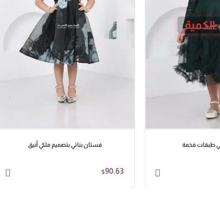
الكمية
ي طبقات فخمة
فستان بناتي بتصميم ملكي أنيق
90.63
$