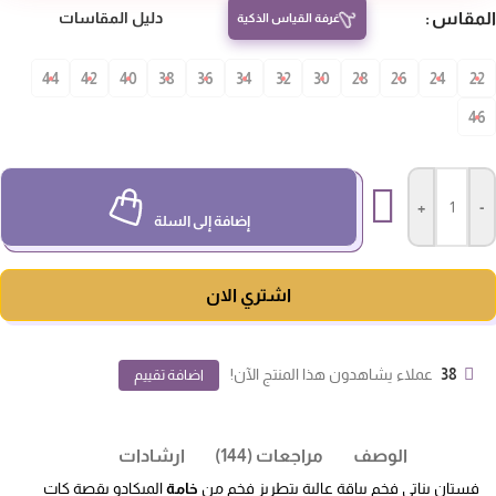
مقاس
دليل المقاسات
غرفة القياس الذكية
44
42
40
38
36
34
32
30
28
26
24
22
4
+
-
إضافة إلى السلة
اشتري الان
38
عملاء يشاهدون هذا المنتج الآن!
اضافة تقييم
الوصف
مراجعات (144)
ارشادات
فستان بناتي فخم بياقة عالية بتطريز فخم من
خامة
الميكادو بقصة كات