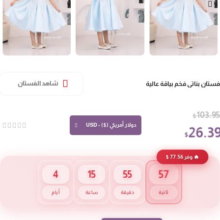
تان بناتي فخم بياقة عالية
شاهد الفستان
103.
$
دولار أمريكي ($) - USD
26.3
$
🔥 وفر 77.56 $
56
4
15
55
ثانية
دقيقة
ساعة
أيام