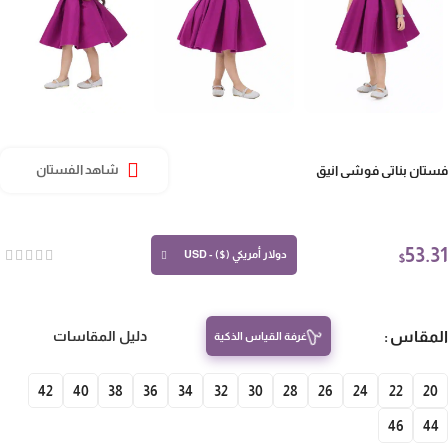
تان بناتي فوشي انيق
شاهد الفستان
53.
دولار أمريكي ($) - USD
$
مقاس
دليل المقاسات
غرفة القياس الذكية
42
40
38
36
34
32
30
28
26
24
22
20
46
4