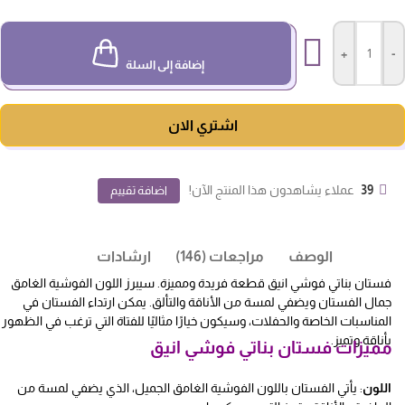
+
-
إضافة إلى السلة
اشتري الان
39
عملاء يشاهدون هذا المنتج الآن!
اضافة تقييم
الوصف
مراجعات (146)
ارشادات
فستان بناتي فوشي انيق قطعة فريدة ومميزة. سيبرز اللون الفوشية الغامق
جمال الفستان ويضفي لمسة من الأناقة والتألق. يمكن ارتداء الفستان في
المناسبات الخاصة والحفلات، وسيكون خيارًا مثاليًا للفتاة التي ترغب في الظهور
بأناقة وتميز.
مميزات فستان بناتي فوشي انيق
اللون
: يأتي الفستان باللون الفوشية الغامق الجميل، الذي يضفي لمسة من