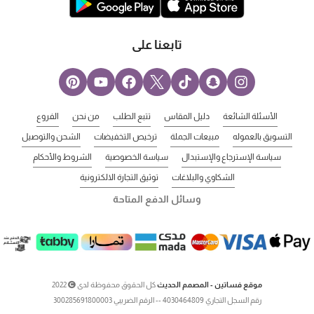
تابعنا على
الأسئلة الشائعة
دليل المقاس
تتبع الطلب
من نحن
الفروع
التسويق بالعموله
مبيعات الجملة
ترخيص التخفيضات
الشحن والتوصيل
سياسة الإسترجاع والإستبدال
سياسة الخصوصية
الشروط والأحكام
الشكاوي والبلاغات
توثيق التجارة الالكترونية
وسائل الدفع المتاحة
موقع فساتين - المصمم الحديث
كل الحقوق محفوظة لدى
2022
رقم السجل التجاري 4030464809 -- الرقم الضريبي 300285691800003