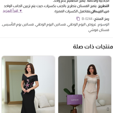
الجاذبية والأناقة. يتميز التصميم بكم واحد،
التطريز
: يتميز الفستان بتطريز بالجنب بكسرات، حيث يتم تزيين الجانب الواحد
▼ اقرأ المزيد
فساتين بناتي
من الفستان بتفاصيل الكسرات المميزة.
الكسرات
: يتميز الفستان أيضًا بتصميمه الفريد بكسرات أسفله. هذه الكسرات
رمز المنتج:
B-0244
تضفي حجمًا وحركة على الفستان،
الوسوم:
عروض اليوم الوطني
,
فساتين اليوم الوطني
,
فساتين يوم التأسيس
,
فستان فوشي
نتجات ذات صلة