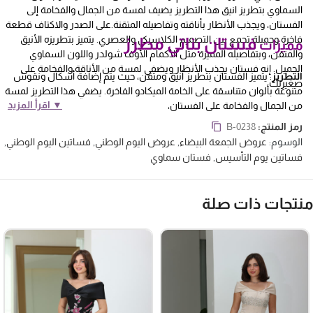
السماوي بتطريز انيق هذا التطريز يضيف لمسة من الجمال والفخامة إلى
الفستان، ويجذب الأنظار بأناقته وتفاصيله المتقنة.على الصدر والاكتاف قطعة
فاخرة وجميلة تجمع بين التصميم الكلاسيكي والعصري. يتميز بتطريزه الأنيق
فستان بناتي مطرز
مميزات
والمتقن، وبتفاصيله المميزة مثل الأكمام الأوف شولدر واللون السماوي
الجميل. إنه فستان يجذب الأنظار ويضفي لمسة من الأناقة والفخامة على
التطريز
: يتميز الفستان بتطريز أنيق ومتقن، حيث يتم إضافة أشكال ونقوش
صغيرتك.
متنوعة بألوان متناسقة على الخامة الميكادو الفاخرة. يضفي هذا التطريز لمسة
▼ اقرأ المزيد
من الجمال والفخامة على الفستان،
الأكمام
: يتميز الفستان بأكمام أوف شولدر، وهي تصميم يكشف عن الكتفين
رمز المنتج:
B-0238
بشكل جميل وأنثوي. تعطي هذه الأكمام للفستان مظهرًا رقيقًا وجذابًا،
الوسوم:
عروض الجمعة البيضاء
,
عروض اليوم الوطني
,
فساتين اليوم الوطني
,
وتضيف لمسة من الأناقة العصرية إلى التصميم الكلاسيكي.
فساتين يوم التأسيس
,
فستان سماوي
اللون
: يأتي الفستان بلون سماوي جميل ومتألق، وهو لون يشبه لون السماء
الصافية. يضفي هذا اللون لمسة من الهدوء والرقة على الفستان، ويساعد في
إبراز التفاصيل التطريز بشكل جميل.
نتجات ذات صلة
التطريز
: يتميز الفستان بوجود التطريز على منطقة الصدر والأكتاف، مما يعزز
جمال وجاذبية هذه المناطق. يتم تنسيق التطريز بشكل جميل ومتناسق مع
تصميم الفستان، مما يعطي لمسة من الأناقة والتميز للإطلالة.
فساتين بناتي