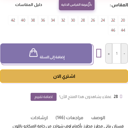
مقاس
دليل المقاسات
غرفة القياس الذكية
42
40
38
36
34
32
30
28
26
24
22
20
46
4
+
-
إضافة إلى السلة
اشتري الان
28
عملاء يشاهدون هذا المنتج الآن!
اضافة تقييم
الوصف
مراجعات (146)
ارشادات
فستان بناتي مطرز مطرز بأكمام اوف شولدر من خامة الميكادو باللون