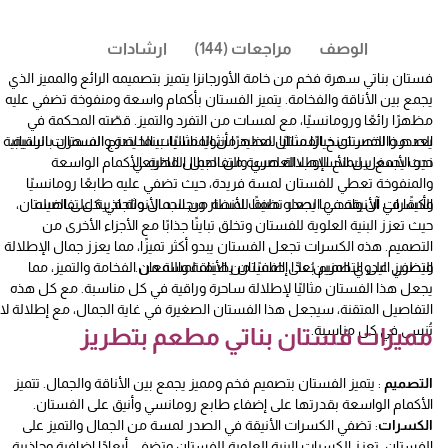
الوصف
مراجعات (144)
ارشادات
فستان بناتي سهرة فخم من خامة الأورجانزا يتميز بتصميمه الرائع والمميز الذي
يجمع بين الأناقة والفخامة. يتميز الفستان بأكمام واسعة ومنفوخة تضفي عليه
مظهرًا رائعًا ورومانسيًا، مع لمسات من التفرد والتميز. قصّته المحكمة في
يعد هذا الفستان خيارًا مثاليًا للعديد من المناسبات الخاصة والسهرات الراقية،
الصدر والخصر تمنح الفستان مظهرًا أنثويًا مثاليًا، بينما يتدرج الفستان بانسيابية
نحو الأسفل ليمنح الإطلالة لمسة من الجمال الطبيعي.
حيث يجمع بين الأسلوب العصري والتفاصيل الفاخرة. الأكمام الواسعة
والمنفوخة تعطي للفستان لمسة فريدة، حيث تضفي عليه طابعًا رومانسيًا
وأنيقًا في آن واحد، ما يجعله ملفتًا للأنظار ويجسد الأنوثة في كل تفاصيله.
الكسرات الأنيقة في الصدر تضيف لمسة من الجمال والجاذبية على الفستان،
حيث تعزز البنية العلوية للفستان وتخلق تباينًا جذابًا مع الأجزاء الأخرى من
التصميم. هذه الكسرات تجعل الفستان يبدو أكثر تميزًا، مما يعزز جمال الإطلالة
ويضفي على التصميم بُعدًا إضافيًا من الأناقة واللمعان.
التطريز اليدوي المزين على الفستان يضيف لمسة من الفخامة والتميز، مما
يجعل هذا الفستان مثاليًا لإطلالة ساحرة وراقية في كل مناسبة. مع كل هذه
التفاصيل المتقنة، سيجعل هذا الفستان الصغيرة في غاية الجمال، مع إطلالة لا
تُنسى في كل مناسبة.
مميزات فستان بناتي مطعم بتطريز
التصميم
: يتميز الفستان بتصميم فخم ومميز يجمع بين الأناقة والجمال. تتميز
الأكمام الواسعة بقدرتها على إضفاء طابع رومانسي وأنيق على الفستان.
الكسرات
: تضفي الكسرات الأنيقة في الصدر لمسة من الجمال والتميز على
الفستان. تعزز الكسرات البنية العلوية للفستان وتضفي أبعادًا إضافية وجاذبية