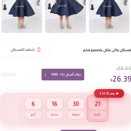
تان بناتي ملكي بتصميم فخم
شاهد الفستان
58.
$
دولار أمريكي ($) - USD
26.3
$
🔥 وفر 32.25 $
20
6
16
30
ثانية
دقيقة
ساعة
أيام