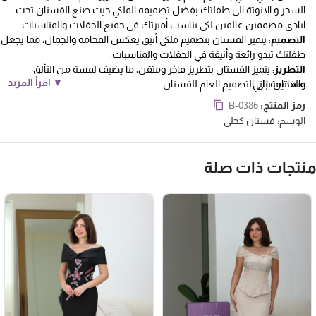
السحر و الانوثة الى طفلتك بفضل تصميمه الملكي حيث صنع الفستان تحت
ايادي مصممين عالمين لكي يناسب أميرتك في جميع الحفلات والمناسبات
التصميم
: يتميز الفستان بتصميم ملكي أنيق يعكس الفخامة والجمال، مما يجعل
طفلتك تبدو رائعة وأنيقة في الحفلات والمناسبات.
التطريز
: يتميز الفستان بتطريز فاخر ومتقن، ما يضيف لمسة من التألق
▼ اقرأ المزيد
فساتين بناتي
والفخامة إلى التصميم العام للفستان.
الأناقة
: يضيف الفستان لمسة من السحر والأنوثة إلى طفلتك، مما يجعلها
رمز المنتج:
B-0386
تبدو ساحرة وجذابة في كل المناسبات.
الوسم:
فستان كحلي
الجودة
: يمكن ارتداء الفستان في جميع أنواع الحفلات والمناسبات، مما يجعله
ملائمًا لكل مناسبة ترغبين فيها أن تظهري أميرتك.
التصنيع
: تم تصنيع الفستان تحت إشراف مصممين عالميين ذوي خبرة ومهارة،
نتجات ذات صلة
مما يعكس الجودة والاهتمام بالتفاصيل في تصميم الفستان