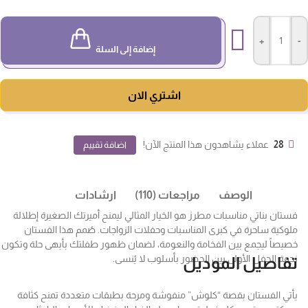
+
-
إضافة إلى السلة
اشتري الان
28
عملاء يشاهدون هذا المنتج الآن!
اضافة تقييم
الوصف
مراجعات (110)
ارشادات
فستان بناتي مناسبات مطرز هو الخيار المثالي ليمنح أميرتك الصغيرة إطلالة
ملوكية ساحرة في كبرى المناسبات وحفلات الزواجات. صُمم هذا الفستان
خصيصاً ليجمع بين الفخامة والنعومة، لضمان ظهور طفلتك بأبهى حلة وتكون
نجمة الحفل الأولى بين الحضور بأسلوب لا يُنسى.
تفاصيل الموديل
يأتي الفستان بقصة “كلوش” منفوشة ومرحة بطبقات متعددة تمنح كثافة