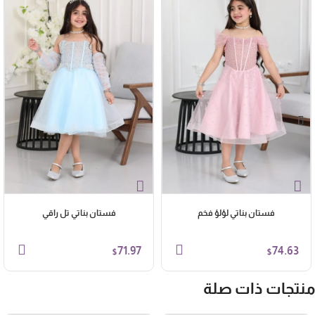
فستان بناتي لؤلؤ فخم
فستان بناتي تل راقي
71.97
74.63
$
$
نتجات ذات صلة