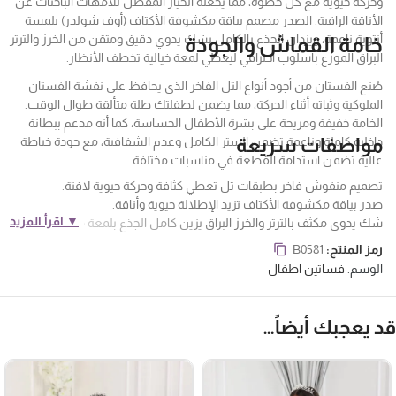
وحركة حيوية مع كل خطوة، مما يجعله الخيار المفضل للأمهات الباحثات عن
الأناقة الراقية. الصدر مصمم بياقة مكشوفة الأكتاف (أوف شولدر) بلمسة
أنثوية ناعمة، ويزدان الجذع بالكامل بشك يدوي دقيق ومتقن من الخرز والترتر
خامة القماش والجودة
البراق الموزع بأسلوب احترافي ليعطي لمعة خيالية تخطف الأنظار.
صُنع الفستان من أجود أنواع التل الفاخر الذي يحافظ على نفشة الفستان
الملوكية وثباته أثناء الحركة، مما يضمن لطفلتك طلة متألقة طوال الوقت.
الخامة خفيفة ومريحة على بشرة الأطفال الحساسة، كما أنه مدعم ببطانة
مواصفات سريعة
داخلية كاملة وناعمة تضمن الستر الكامل وعدم الشفافية، مع جودة خياطة
عالية تضمن استدامة القطعة في مناسبات مختلفة.
تصميم منفوش فاخر بطبقات تل تعطي كثافة وحركة حيوية لافتة.
صدر بياقة مكشوفة الأكتاف تزيد الإطلالة حيوية وأناقة.
▼ اقرأ المزيد
شك يدوي مكثف بالترتر والخرز البراق يزين كامل الجذع بلمعة مميزة.
خامات تل فاخرة ببطانة داخلية كاملة تضمن الراحة التامة وعدم
رمز المنتج:
B0581
الشفافية.
فساتين بناتي
الوسم:
فساتين اطفال
د يعجبك أيضاً…