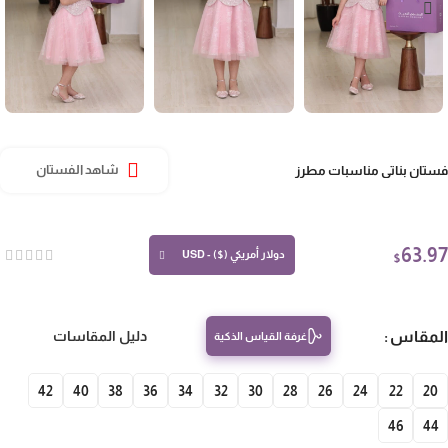
تان بناتي مناسبات مطرز
شاهد الفستان
63.
دولار أمريكي ($) - USD
$
مقاس
دليل المقاسات
غرفة القياس الذكية
42
40
38
36
34
32
30
28
26
24
22
20
46
4