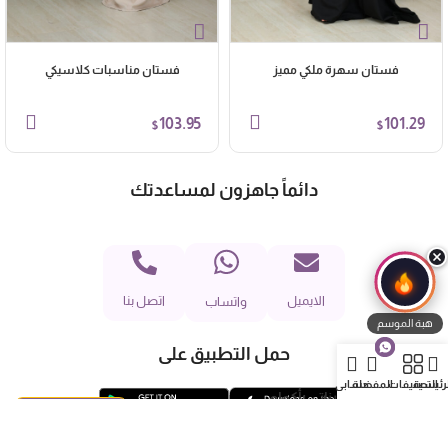
فستان سهرة ملكي مميز
فستان مناسبات كلاسيكي
103.95
101.29
$
$
دائماً جاهزون لمساعدتك
الايميل
اتصل بنا
واتساب
هبة الموسم
حمل التطبيق على
لرئيسية
التصنيفات
المفضلة
حسابي
فستان بناتي بأكمام
إشتري الأن
طويلة
63.97
$