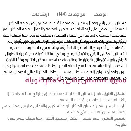
الوصف
مراجعات (144)
ارشادات
فستان بناتي رائع وجميل، يتميز بتصميمه الأنيق والمصنوع من خامة الجاكار
المتينة التي تضفي على الإطلالة لمسة من الفخامة والجمال. خامة الجاكار تتميز
بنقوشها الجميلة والمترفة التي تجعل الفستان قطعة فريدة، مما يجعله الخيار
المثالي للمناسبات الخاصة مثل الحفلات الرسمية أو المناسبات العائلية.
يأتي الفستان بأكمام طويلة، مما يجعله مناسبًا تمامًا للأحوال الجوية الباردة،
بالإضافة إلى أنه يمنح الطفلة إطلالة أنيقة ودافئة في ذات الوقت. تصميم
الفستان يعكس الرقي والذوق الرفيع، ويتيح للفتاة التحرك بحرية وراحة طوال
اليوم، دون التضحية بالأناقة.
كما أن الفستان يأتي بألوان متنوعة ومتعددة، حيث يمكن اختياره وفقًا للذوق
الشخصي أو المناسبة، مما يتيح للفتاة التميز بإطلالة متجددة وجذابة. سواء كان
بلون واحد أو بألوان زاهية، سيظل فستان الجاكار الخيار المثالي لإضفاء لمسة
من الجمال والفخامة على إطلالة الفتاة في أي مناسبة.
مميزات فستان بناتي بأكمام طويلة
الشكل الأنيق:
يتميز فستان الجاكار بتصميمه الأنيق والرائع، مما يجعله خيارًا
رائعًا للمناسبات الخاصة والأحداث الرسمية.
اللون المميز:
يتميز فستان الجاكار بلونه السكري والتيفاني والزيتي مما يسمح
باختيار الفستان المناسب لأي مناسبة.
النسيج المتين:
يتميز فستان الجاكار بنسيجه المتين، مما يجعله يدوم لفترة
طويلة.