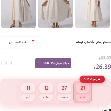
فستان بناتي بأكمام طويلة
شاهد الفستان
63.97
$
دولار أمريكي ($) - USD
26.3
$
🔥 وفر 37.58 $
21
11
12
27
ثانية
دقيقة
ساعة
أيام
اللون