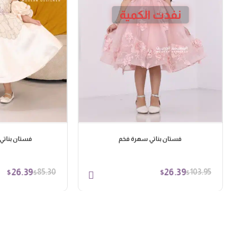
نفدت الكمية
فستان بناتي سهرة فخم
فستان بناتي 
26.39
26.39
85.30
103.95
$
$
$
$