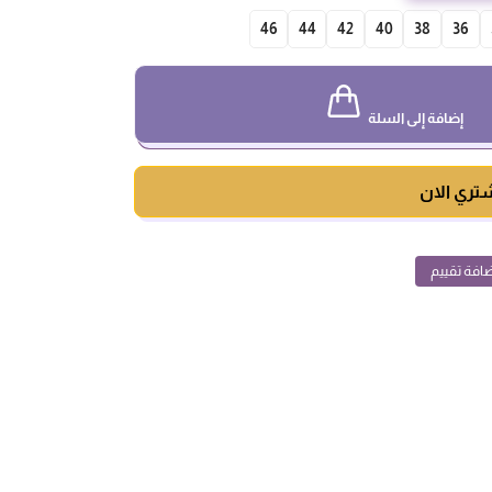
46
44
42
40
38
36
إضافة إلى السلة
تري الان
افة تقييم