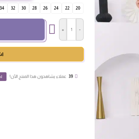
34
32
30
28
26
24
22
20
+
-
اش
39
عملاء يشاهدون هذا المنتج الآن!
اض