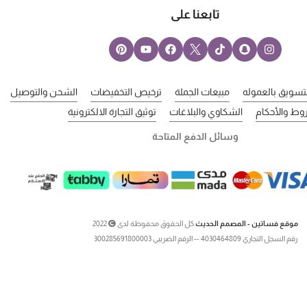
تابعنا على
لتسويق بالعموله
مبيعات الجملة
ترخيص التخفيضات
الشحن والتوصيل
وط والأحكام
الشكاوي والبلاغات
توثيق التجارة الالكترونية
وسائل الدفع المتاحة
موقع فساتين - المصمم الحديث
كل الحقوق محفوظة لدى
2022
رقم السجل التجاري 4030464809 -- الرقم الضريبي 300285691800003