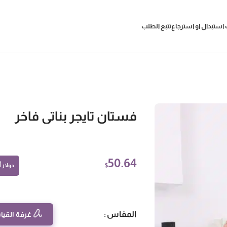
استبدال او استرجاع
تتبع الطلب
فستان تايجر بناتي فاخر
50.64
$
دولار أم
المقاس
غرفة القيا