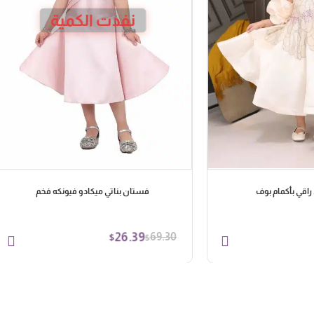
نفدت الكمية
راقي بأكمام بوف
فستان بناتي ميكادو فيونكه فخم
26.39
69.30
$
$