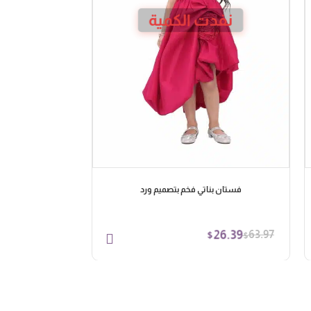
نفدت الكمية
فستان بناتي فخم بتصميم ورد
26.39
63.97
$
$