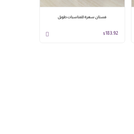
فستان سهرة للمناسبات طويل
فستان س
103.95
183.92
$
$