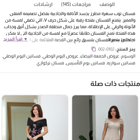
الوصف
مراجعات (145)
ارشادات
فستان توب سهرة مطرز يجسد الأناقة والجاذبية بفضل تصميمه المتقن
والمميز. يتمتع الفستان بفتحة رقبة على شكل حرف V، التي تضفي لمسة من
الأنوثة والرقي على الإطلالة، مما يبرز جمال منطقة الصدر بشكل أنيق وجذاب.
هذه الفتحة تمنح الفستان طابعًا عصريًا مع لمسة من الجاذبية التي لا يمكن
▼ اقرأ المزيد
تجاهلها.
فساتين سهرة
يتميز الفستان بتنسيق رائع بين القصة الملائمة على الجسم حتى
الخصر، التي تُظهر منحنيات الجسم بشكل مميز، ثم تتسع التنورة بعد ذلك
رمز المنتج:
002-0102
لتمنحك حركة وانسيابية رائعة. التنورة الواسعة وغير المتماثلة في الطول تضيف
الوسوم:
عروض الجمعة البيضاء
,
عروض اليوم الوطني
,
فساتين اليوم الوطني
,
بُعدًا ديناميكيًا وتوفر لمسة من الفخامة، مما يجعل كل خطوة أكثر إبهارًا سواء
فساتين سواريه
,
فساتين يوم التأسيس
,
فستان تركوازي
في المشي أو الرقص.
نتجات ذات صلة