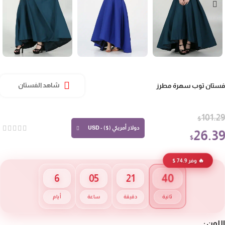
تان توب سهرة مطرز
شاهد الفستان
101.
$
دولار أمريكي ($) - USD
26.3
$
🔥 وفر 74.9 $
40
6
05
21
ثانية
دقيقة
ساعة
أيام
لون