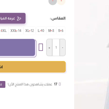
المقاس
غرفة القيا
-3XL
14-XXL
12-XL
10-L
8-M
S-6
+
-
اش
17
عملاء يشاهدون هذا المنتج الآن!
اض