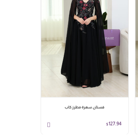
فستان سهرة مطرز كاب
فستان س
98.62
127.94
$
$