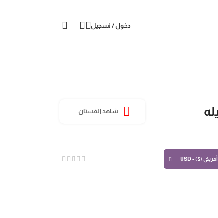
دخول / تسجيل
له
شاهد الفستان
مريكي ($) - USD