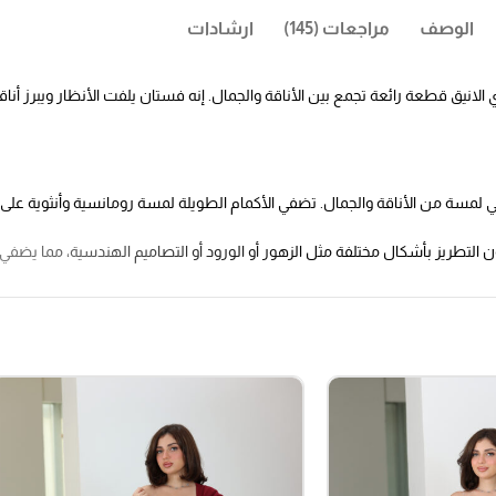
الوصف
مراجعات (145)
ارشادات
نيق قطعة رائعة تجمع بين الأناقة والجمال. إنه فستان يلفت الأنظار ويبرز أنا
لمسة من الأناقة والجمال. تضفي الأكمام الطويلة لمسة رومانسية وأنثوية على
 التطريز بأشكال مختلفة مثل الزهور أو الورود أو التصاميم الهندسية، مما يضفي
ادئًا وأنيقًا في آن واحد، ويضفي جوًا من السحر والرومانسية على الإطلالة. إنه ل
متناسقة للفستان تعزز تحديد الخصر وتبرز منحنيات الجسم بشكل جميل. بالإضافة إ