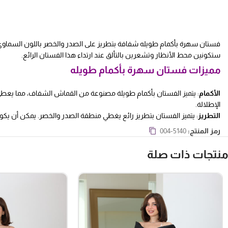
فستان سهرة بأكمام طويله شفافة بتطريز على الصدر والخصر باللون السماوي الا
ستكونين محط الأنظار وتشعرين بالتألق عند ارتداء هذا الفستان الرائع.
مميزات فستان سهرة بأكمام طويله
الأكمام
: يتميز الفستان بأكمام طويلة مصنوعة من القماش الشفاف، مما يعطي 
الإطلالة.
التطريز
: يتميز الفستان بتطريز رائع يغطي منطقة الصدر والخصر. يمكن أن يكون
اللون
: يتميز الفستان بلون سماوي أنيق وجذاب. إن اللون السماوي يعتبر لونًا ه
رمز المنتج:
004-5140
والجمال على الفستان.
التصميم
: يجمع الفستان بين التصميم الراقي والأناقة. إن القصة المحكمة وال
منتجات ذات صلة
الأناقة والتميز.