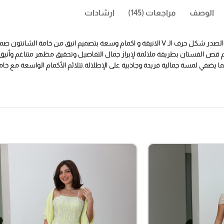
الوصف
مراجعات (145)
ارشادات
فستان سهرة بأكمام طويلة فخم بلمسة راقية من خامة الشانتون مميز بقصة الصدر شكل حرف الـ V الانيقة و 
يتم قص الفستان بطريقة ملائمة لإبراز جمال التفاصيل وتحقيق مظهر متناغم وأني
مما يضفي لمسة جمالية فريدة وجاذبية على الإطلالة.تتلائم الأكمام الواسعة مع خ