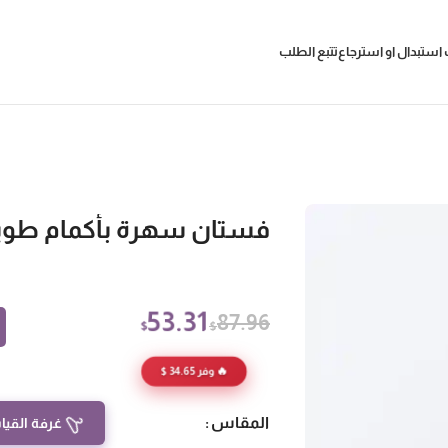
استبدال او استرجاع
تتبع الطلب
فستان سهرة بأكمام طوي
53.31
87.96
$
$
🔥 وفر 34.65 $
المقاس
غرفة القيا