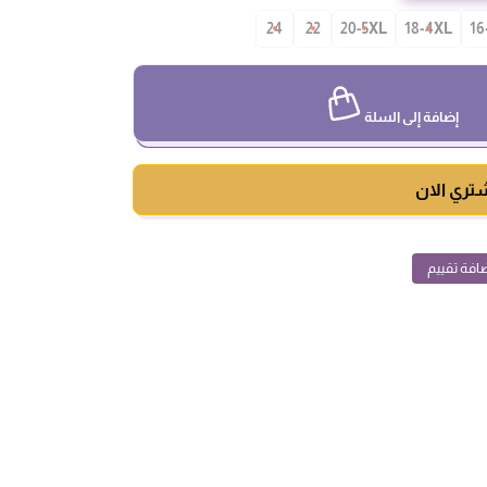
24
22
20-5XL
18-4XL
16
إضافة إلى السلة
تري الان
افة تقييم