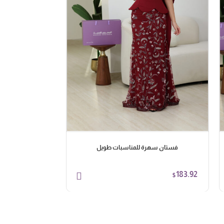
فستان سهرة للمناسبات طويل
فستان س
103.95
183.92
$
$