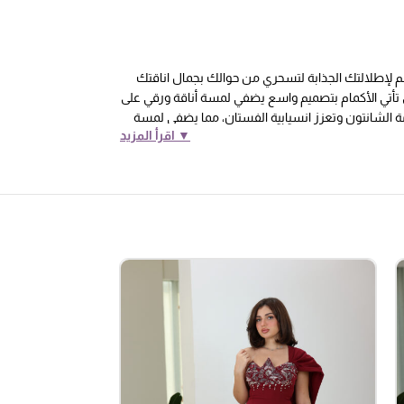
اكمام وسعة بتصميم انيق من خامة الشانتون صمم لإطلالتك الجذابة لتسحري من حوالك بجمال اناقتك
ق تأتي الأكمام بتصميم واسع يضفي لمسة أناقة ورقي على
امة الشانتون وتعزز انسيابية الفستان، مما يضفي لمسة
▼ اقرأ المزيد