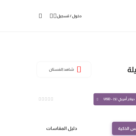
دخول / تسجيل
لة
شاهد الفستان
دولار أمريكي ($) - USD
دليل المقاسات
س الذكية