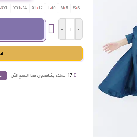
-3XL
14-XXL
12-XL
10-L
8-M
S-6
+
-
اش
17
عملاء يشاهدون هذا المنتج الآن!
اض