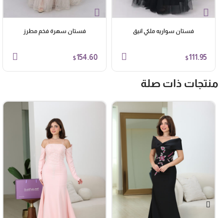
فستان سواريه ملكي انيق
فستان سهرة فخم مطرز
154.60
111.95
$
$
نتجات ذات صلة