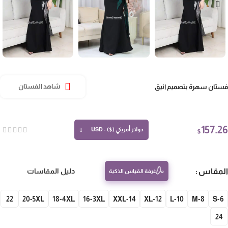
تان سهرة بتصميم انيق
شاهد الفستان
157.
دولار أمريكي ($) - USD
$
مقاس
دليل المقاسات
غرفة القياس الذكية
22
20-5XL
18-4XL
16-3XL
14-XXL
12-XL
10-L
8-M
S-
24