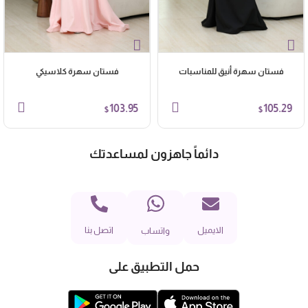
فستان سهرة أنيق للمناسبات
فستان سهرة كلاسيكي
103.95
105.29
$
$
دائماً جاهزون لمساعدتك
الايميل
اتصل بنا
واتساب
حمل التطبيق على