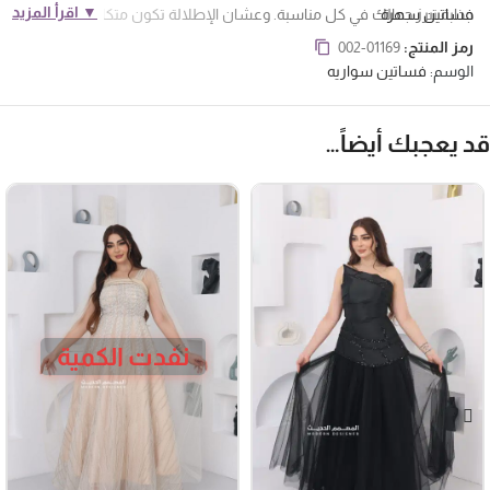
▼ اقرأ المزيد
فساتين سهرة
جذابة تبرز جمالك في كل مناسبة. وعشان الإطلالة تكون متكاملة، جاي
بتفصيله ذيل جانبي أنيق ينساب بكل نعومة وأناقة ويخلي حضورك غير عادي
رمز المنتج:
002-01169
الفستان مناسب لكل الحفلات والمناسبات زي حفلات الزفاف، الخطوبة،
الوسم:
فساتين سواريه
السهرات الفخمة، والمناسبات الخاصة. ومع خامته الفخمة وتفاصيله الراقية،
أكيد بتكونين محط الأنظار في كل مكان .
د يعجبك أيضاً…
نفدت الكمية