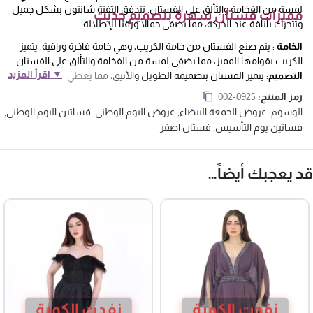
لمسة من الفخامة والتألق على الفستان. تتدفق التفتة شانتون بشكل جميل
مميزات فستان سهرة بتصميم حديث
وتتحرك بأناقة عند الحركة، مما يضفي جمالًا ورقيًا للإطلالة.
الخامة
: يتم صنع الفستان من خامة الكريب، وهي خامة فاخرة وراقية. يتميز
الكريب بقوامها المميز، مما يضفي لمسة من الفخامة والتألق على الفستان.
▼ اقرأ المزيد
التصميم
: يتميز الفستان بتصميمه الطويل والأنيق، مما يعطي للإطلالة لمسة
راقية وأنيقة. يمتد الفستان على طول الجسم، مما يعزز التناسق الجمالي
رمز المنتج:
002-0925
ويساعد في إبراز قوام الشخص الذي يرتديه.
الوسوم:
عروض الجمعة البيضاء
,
عروض اليوم الوطني
,
فساتين اليوم الوطني
,
القطعة
: يعتبر الفستان قطعة رائعة ومميزة تجمع بين الأناقة والفخامة.
فساتين يوم التأسيس
,
فستان اصفر
يتماشى تصميم الفستان وخامته معاً لإنشاء قطعة فريدة من نوعها، تستحق
الاهتمام والتقدير.
د يعجبك أيضاً…
فساتين سهرة
نفدت الكمية
نفدت الكمية