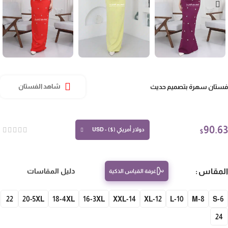
تان سهرة بتصميم حديث
شاهد الفستان
90.
دولار أمريكي ($) - USD
$
مقاس
دليل المقاسات
غرفة القياس الذكية
22
20-5XL
18-4XL
16-3XL
14-XXL
12-XL
10-L
8-M
S-
24