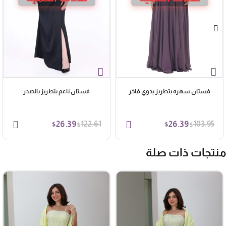
فستان سهره بتطريز يدوي فاخر
فستان ناعم بتطريز بالصدر
26.39
122.61
26.39
103.95
$
$
$
$
نتجات ذات صلة