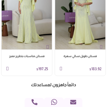
فستان طويل نسائي سهرة
فستان مناسبات بتطريز مميز
197.25
183.92
$
$
دائماً جاهزون لمساعدتك