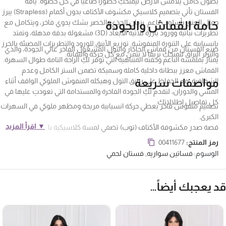
بطول كامل يلامس الأرض ليمنحكِ حضوراً طاغياً في كل خطوة. ياقة
الفستان تأتي بتصميم كلاسيكي مكشوف الأكتاف بدون أكمام (Strapless) يبرز
جمال العنق بأسلوب ناعم. يزدان الجذع والخصر بشك يدوي فاخر، ويتكامل مع
خامة القماش والجودة
تطريزات نباتية وورود بارزة ثلاثية الأبعاد (3D) مشغولة بدقة مذهلة، وتمتد
بانسيابية على التنورة المنفوشة. توزيع الأنيق للورود والتطريزات المضيئة بالخرز
صُنع الفستان من قماش الجاكار والتول المشغول الفاخر عالي الجودة، والذي
والترتر البراق لتمنحكِ بريقاً لا يثمن مع كل حركة والتفاتة.
يمتاز بملمسه الناعم وخفته المتناهية التي توفر لكِ الراحة التامة طوال السهرة.
القماش معزز ببطانة داخلية كاملة وسميكة تضمن الستر الكامل وعدم
مواصفات سريعة
الشفافية، مع الحفاظ على رونق التول وهيكله المنفوش الملوكي الواقف أثناء
المشي والدوران، لتقدم لكِ الجودة الفاخرة والمستدامة التي تعودتِ عليها في
كل تفاصيل إطلالاتك.
تصميم منفوش فاخر يعطي حركة انسيابية مريحة ومظهر ملوكي في السهرات
الكبرى.
▼ اقرأ المزيد
قصة صدر مكشوفة الأكتاف (توب) تضفي لمسة كلاسيكية ناعمة تزيد
الإطلالة تفرداً.
رمز المنتج:
00411677
تطريز ورود بارزة ثلاثية الأبعاد وشك خرز وترتر يدوي يزين كامل الصدر والخصر.
الوسوم:
فساتين سواريه
,
فستان لحمي
خامات تول وجاكار ممتازة ببطانة كاملة تضمن الراحة التامة والستر وعدم
الشفافية.
فساتين سهرة
د يعجبك أيضاً…