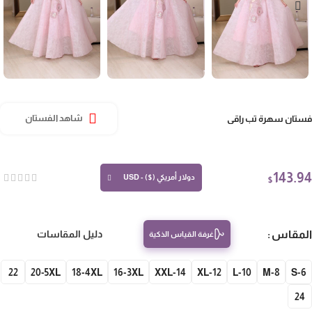
تان سهرة تب راقي
شاهد الفستان
143.
دولار أمريكي ($) - USD
$
مقاس
دليل المقاسات
غرفة القياس الذكية
22
20-5XL
18-4XL
16-3XL
14-XXL
12-XL
10-L
8-M
S-
24