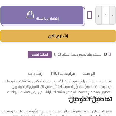
+
-
إضافة إلى السلة
اشتري الان
33
عملاء يشاهدون هذا المنتج الآن!
اضافة تقييم
الوصف
مراجعات (110)
ارشادات
فستان سهرة تب راقي هو خيارك الأنسب لطلة تعكس فخامتك ونعومتك،
حيث يمنحك حضوراً ساحراً وتصميماً لافتاً يضمن لكِ التميز والجاذبية بين
الحضور، ومصمم خصيصاً ليتصدر قائمة اختياراتك في أرقى حفلات الزواجات
والمناسبات الكبيرة بالسعودية.
تفاصيل الموديل
يتميز الفستان بقصة منفوشة دائرية ملوكية تنبض بالأنوثة والرفاهية، وتنسدل