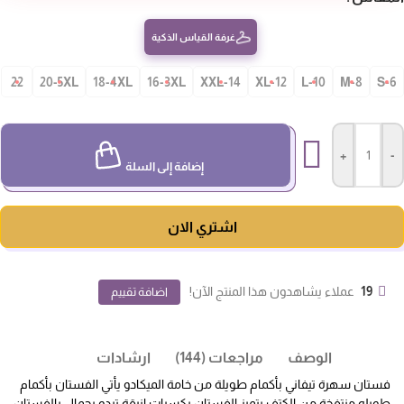
غرفة القياس الذكية
22
20-5XL
18-4XL
16-3XL
14-XXL
12-XL
10-L
8-M
S-
+
-
إضافة إلى السلة
اشتري الان
19
عملاء يشاهدون هذا المنتج الآن!
اضافة تقييم
الوصف
مراجعات (144)
ارشادات
فستان سهرة تيفاني بأكمام طويلة من خامة الميكادو يأتي الفستان بأكمام
طويله منتفخة من الكتف يتميز الفستان بكسرات انيقة تبدو بجمال بالفستان