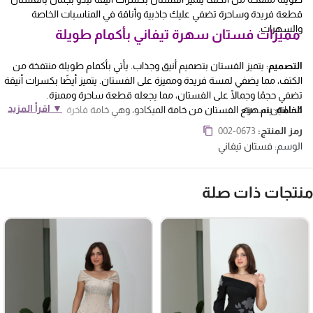
قطعة فريدة وساحرة تضفي عليك جاذبية وأناقة في المناسبات الخاصة
والسهرات.
مميزات فستان سهرة تيفاني بأكمام طويلة
التصميم
: يتميز الفستان بتصميم أنيق وجذاب. يأتي بأكمام طويلة منتفخة من
الكتف، مما يضفي لمسة فريدة ومميزة على الفستان. يتميز أيضًا بكسرات أنيقة
تضفي حجمًا وجمالًا على الفستان، مما يجعله قطعة ساحرة ومميزة.
▼ اقرأ المزيد
الخامة
فساتين سهرة
: يتم صنع الفستان من خامة الميكادو، وهي خامة فاخرة تتميز بجودتها
العالية ومظهرها الأنيق. تعطي الخامة الفستان مظهرًا راقيًا وجميلًا، وتتيح لك
رمز المنتج:
002-0673
الشعور بالثقة والأناقة عند ارتدائه.
الوسم:
فستان تيفاني
الأكمام
: تعتبر الأكمام المنتفخة من أبرز صيحات الموضة، وتضفي لمسة
رومانسية وأنثوية على الفستان. تبرز الأكمام الطويلة جمال الكتفين وتعزز
الأناقة والجاذبية العامة للفستان.
نتجات ذات صلة
القطعة
: يعتبر هذا الفستان قطعة فريدة من نوعها وساحرة. يجمع بين
الأناقة والجاذبية، ويتميز بتفاصيله الراقية والكسرات الأنيقة التي تضفي جمالاً
فريدًا على الفستان. ستشعرين بالتميز والبهجة عند ارتدائه.
المناسبات
: يعتبر هذا الفستان خيارًا مثاليًا للمناسبات الخاصة والسهرات، حيث
سيجعلك تبدين رائعة وأنيقة. ستستمتعين بإطلالة متألقة وأنيقة في هذا
الفستان وستلفتين أنظار الحضور.