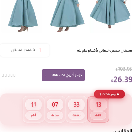
تان سهرة تيفاني بأكمام طويلة
شاهد الفستان
103.
$
دولار أمريكي ($) - USD
26.3
$
🔥 وفر 77.56 $
13
11
07
33
ثانية
دقيقة
ساعة
أيام
مقاس